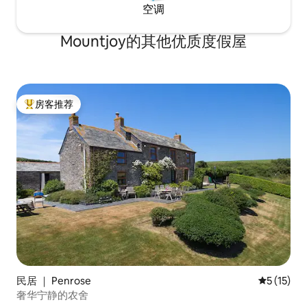
空调
Mountjoy的其他优质度假屋
房客推荐
热门「房客推荐」
民居 ｜ Penrose
平均评分 5
5 (15)
奢华宁静的农舍