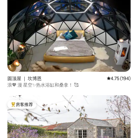
圆顶屋 ｜ 坎博恩
平均评分 4.75
4.75 (194)
浪💖 漫 星空✨热水浴缸和桑拿！ 🥰
房客推荐
热门「房客推荐」