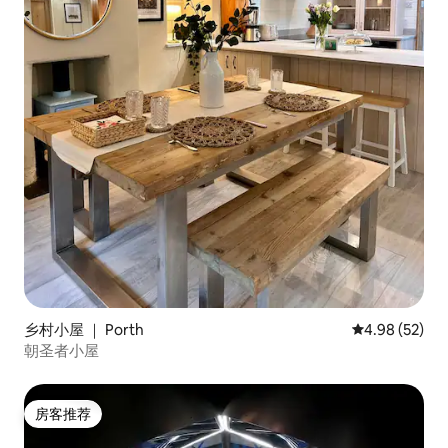
乡村小屋 ｜ Porth
平均评分 4.98
4.98 (52)
朝圣者小屋
房客推荐
房客推荐