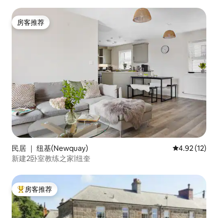
房客推荐
房客推荐
民居 ｜ 纽基(Newquay)
平均评分 4.9
4.92 (12)
新建2卧室教练之家|纽奎
房客推荐
热门「房客推荐」