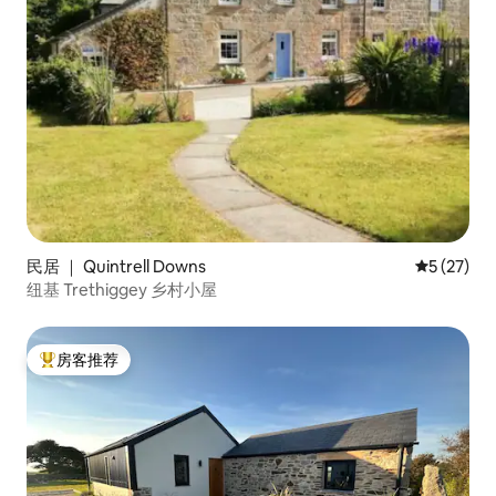
民居 ｜ Quintrell Downs
平均评分 5
5 (27)
纽基 Trethiggey 乡村小屋
房客推荐
热门「房客推荐」