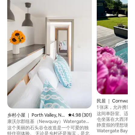
民居 ｜ Cornwall
1 张床，允许携带
这间单卧室、适合
乡村小屋 ｜ Porth Valley, Nr
平均评分 4.98 分（满分 5 分），共
4.98 (301)
仓坐落在大西洋公
watergate Bay
康沃尔郡纽基（Newquay）Watergate房
静度假的理想场所。 -开车10分钟即可
源，配备电动汽车充电桩
这个美丽的石头谷仓改造是一个可爱的独
Watergate Ba
特住宿体验。 无论是乡村还是海滨，是北