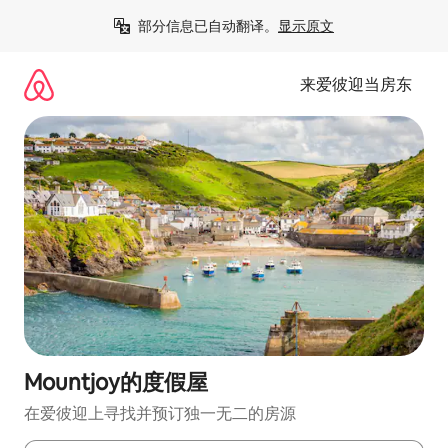
跳
部分信息已自动翻译。
显示原文
至
内
容
来爱彼迎当房东
Mountjoy的度假屋
在爱彼迎上寻找并预订独一无二的房源