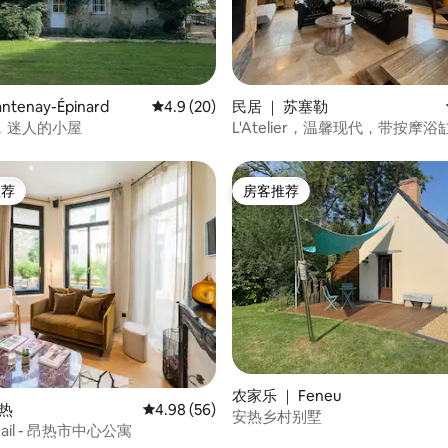
 5 分），共 14 条评价
tenay-Épinard
平均评分 4.9 分（满分 5 分），共 20 条评价
4.9 (20)
民居 ｜ 苏塞勒
，迷人的小屋
L'Atelier，温馨现代，带按摩
推荐
房客推荐
客推荐」
房客推荐
 5 分），共 77 条评价
农家乐 ｜ Feneu
昂热
平均评分 4.98 分（满分 5 分），共 56 条评价
4.98 (56)
安热乡村别墅
t Mail - 昂热市中心公寓