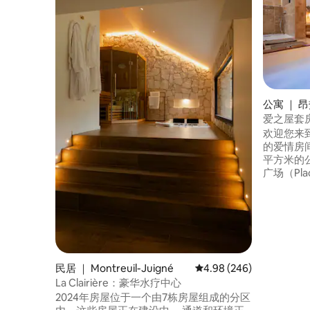
公寓 ｜ 
爱之屋套
欢迎您来
的爱情房间
平方米的
广场（Pla
1分钟步行路程。 其超
淋浴间、
的另一半带来
巴厘岛套
民居 ｜ Montreuil-Juigné
平均评分 4.98 分（满分 
4.98 (246)
La Clairière：豪华水疗中心
2024年房屋位于一个由7栋房屋组成的分区