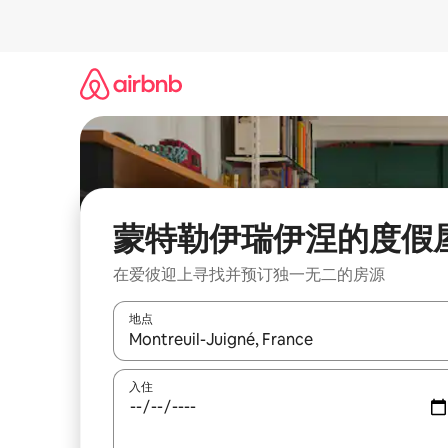
跳
至
内
容
蒙特勒伊瑞伊涅的度假
在爱彼迎上寻找并预订独一无二的房源
地点
如有搜索结果，请使用上下方向键查看，或通过点
入住