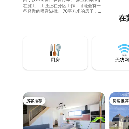
内，这些房屋正在建设中。 通道和环境正
在施工，工匠正在分区工作，可能会有一
些轻微的噪音滋扰。 70平方米的房子，配
在
备高档便利设施：浴疗浴缸、传统芬兰桑
拿房、蒸汽淋浴、加大双人床、装饰电壁
炉…… 1间30平方米的主卧套房、1间厨房、
1间厕所、1间带沙发床的客厅、2个露台 可
应要求提供婴儿床
厨房
无线网
房客推荐
房客推荐
房客推荐
房客推荐