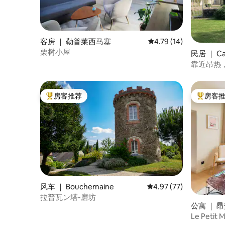
客房 ｜ 勒普莱西马塞
平均评分 4.79 分（满分
4.79 (14)
栗树小屋
民居 ｜ Can
靠近昂热
房客推荐
房客
热门「房客推荐」
热门「房
风车 ｜ Bouchemaine
平均评分 4.97 分（满分
4.97 (77)
拉普瓦ン塔-磨坊
公寓 ｜ 
Le Peti