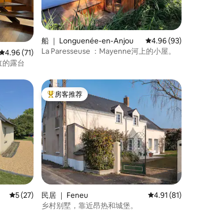
船 ｜ Longuenée-en-Anjou
平均评分 4.96 分（满分
4.96 (93)
La Paresseuse ：Mayenne河上的小屋。
平均评分 4.96 分（满分 5 分），共 71 条评价
4.96 (71)
浴缸的露台
房客推荐
热门「房客推荐」
平均评分 5 分（满分 5 分），共 27 条评价
5 (27)
民居 ｜ Feneu
平均评分 4.91 分（满分
4.91 (81)
乡村别墅，靠近昂热和城堡。