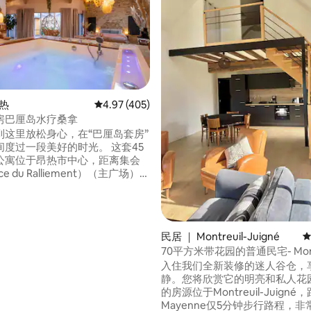
昂热
平均评分 4.97 分（满分 5 分），共 405 条评价
4.97 (405)
房巴厘岛水疗桑拿
到这里放松身心，在“巴厘岛套房”
度过一段美好的时光。 这套45
公寓位于昂热市中心，距离集会
ce du Ralliement）（主广场）仅
大按摩浴缸、意大利
露台和室外桑拿浴室将为您和您
独特的休闲时光。 欢迎您来
房旅行。
民居 ｜ Montreuil-Juigné
平
70平方米带花园的普通民宅- Montr
Juigné
入住我们全新装修的迷人谷仓，
5 分），共 246 条评价
静。您将欣赏它的明亮和私人花园
的房源位于Montreuil-Juigné
Mayenne仅5分钟步行路程，