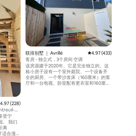
人庭院
这套单层
抵达「Ba
立。您将
自己的私
心，步行
店、超市
径，供您
驾车。靠
联排别墅 ｜ Avrillé
平均评分 4.97 分（满分 
4.97 (433)
客房 - 独立式，3个房间 空调
该房源建于2020年。它是完全独立的。这
栋小房子设有一个室外庭院、一个设备齐
全的厨房、一个带沙发床（160厘米）的客
厅和一台电视。卧室配有更衣室和160厘米
的床。淋浴间配有双槽洗手盆、淋浴和马
桶。提供无线网络。我们距离昂热仅10分
钟车程。我们将为您推荐最好的计划。电
均评分 4.97 分（满分 5 分），共 228 条评价
4.97 (228)
车、大型表面和停车场都在附近。
euil-
享受宁
。 我们
，距离
非常适合漫步