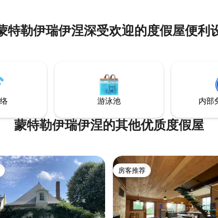
或骑自行车。 我们的市镇配备了
设施，距离昂热市中心10分钟车
乘公交车和电车）。 该房源最多
蒙特勒伊瑞伊涅深受欢迎的度假屋便利
（1对夫妇+ 1名儿童）。
络
游泳池
内部
蒙特勒伊瑞伊涅的其他优质度假屋
房客推荐
房客推荐