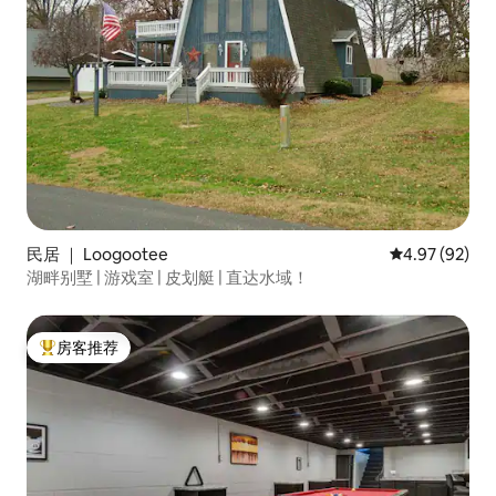
民居 ｜ Loogootee
平均评分 4.97
4.97 (92)
湖畔别墅 | 游戏室 | 皮划艇 | 直达水域！
房客推荐
热门「房客推荐」