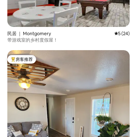
民居 ｜ Montgomery
平均评分 5
5 (24)
带游戏室的乡村度假屋！
房客推荐
热门「房客推荐」