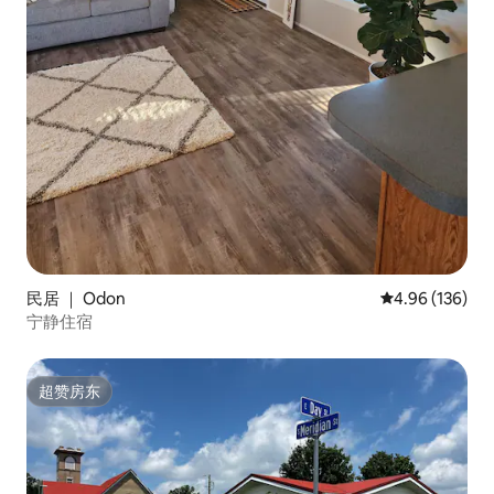
民居 ｜ Odon
平均评分 4.96
4.96 (136)
宁静住宿
超赞房东
超赞房东