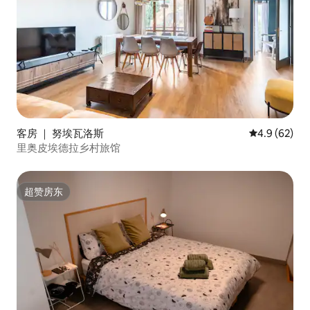
客房 ｜ 努埃瓦洛斯
平均评分 4.9
4.9 (62)
里奥皮埃德拉乡村旅馆
超赞房东
超赞房东