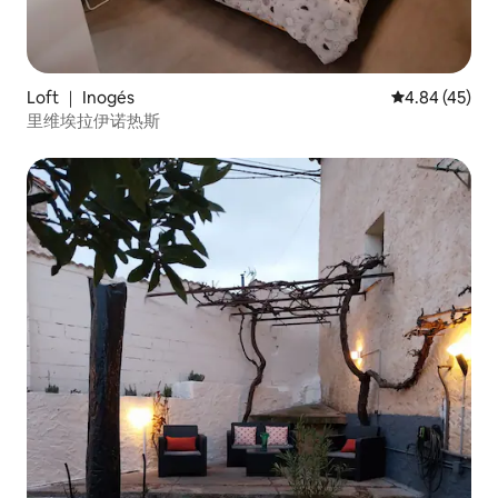
Loft ｜ Inogés
平均评分 4.8
4.84 (45)
里维埃拉伊诺热斯