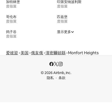
加特林堡
印第安纳波利斯
度假屋
度假屋
哥伦布
匹兹堡
度假屋
度假屋
鸽子谷
显示更多
度假屋
爱彼迎
美国
俄亥俄
漢密爾頓縣
Monfort Heights
© 2026 Airbnb, Inc.
隐私
条款