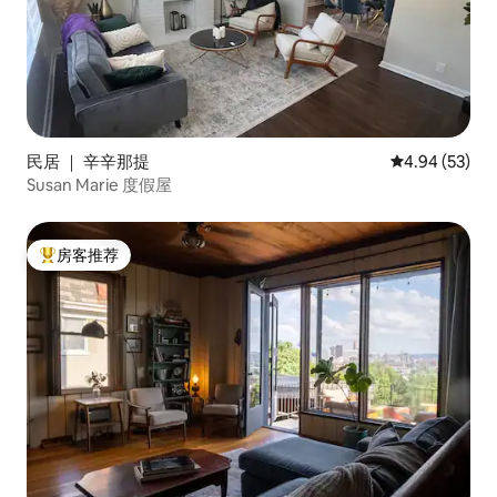
民居 ｜ 辛辛那提
平均评分 4.94
4.94 (53)
Susan Marie 度假屋
房客推荐
热门「房客推荐」