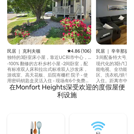
民居 ｜ 克利夫顿
平均评分 4.86 分（满分 5 分），共
4.86 (106)
民居 ｜ 辛辛那提
独特的3卧室床小屋，靠近UC和市中心，
3 间配备特大号床的
有停车位
大学和医院 | 12 
-100% 翻修的古朴乡村小屋 -2间卧室，配
现代化的3卧/1卫
有标准双人床和拉出式标准双人沙发床，
能电视、全功能厨
游戏室、高天花板、后院有栅栏 院子 - 使
区、洗衣机/烘干机
用密码钥匙盒灵活入住 - 现场有6个免费停
入住。距离市中心仅
在Monfort Heights深受欢迎的度假屋便
车位 - 步行即可抵达北区和克里夫顿 -靠近
辛那提儿童医院、
市中心。 - 步行3分钟即可抵达辛辛那提州
教堂、好撒玛利亚
利设施
立学院 - 步行3分钟即可抵达DusMesh印度
常适合家庭、护士
美食 - 9分钟可达贾维尔大学 - 辛辛那提市
有宽敞空间和隐私的房客。 
中心12分钟 - 7分钟可达儿童医院 - 奥克利/
务： ° PS5 °街机，有100多个复古游戏 ° 4
亚当斯山12分钟 - 15分钟可达海德公园 - 距
台Roku电视 °小吃 ° 高速光纤无线网络 °厨
离北侧酒馆5分钟路程
房设施齐全 还有更多