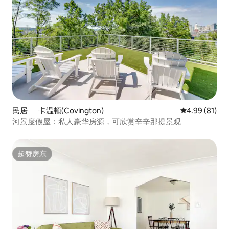
民居 ｜ 卡温顿(Covington)
平均评分 4.9
4.99 (81)
河景度假屋：私人豪华房源，可欣赏辛辛那提景观
超赞房东
超赞房东