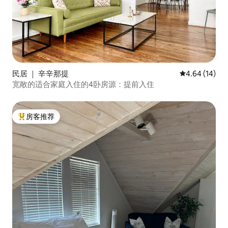
民居 ｜ 辛辛那提
平均评分 4.6
4.64 (14)
宽敞的适合家庭入住的4卧房源：提前入住
房客推荐
热门「房客推荐」