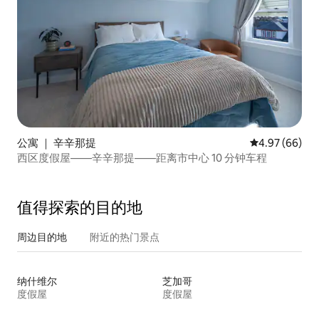
公寓 ｜ 辛辛那提
平均评分 4.97
4.97 (66)
西区度假屋——辛辛那提——距离市中心 10 分钟车程
值得探索的目的地
周边目的地
附近的热门景点
纳什维尔
芝加哥
度假屋
度假屋