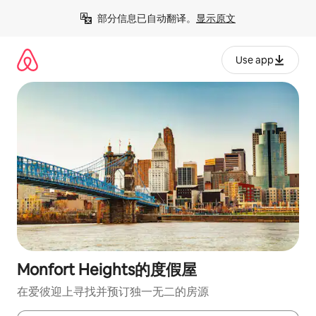
跳
部分信息已自动翻译。
显示原文
至
内
容
Use app
Monfort Heights的度假屋
在爱彼迎上寻找并预订独一无二的房源