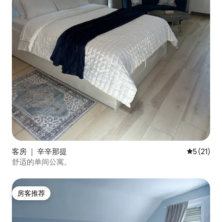
客房 ｜ 辛辛那提
平均评分 5
5 (21)
舒适的单间公寓。
房客推荐
房客推荐