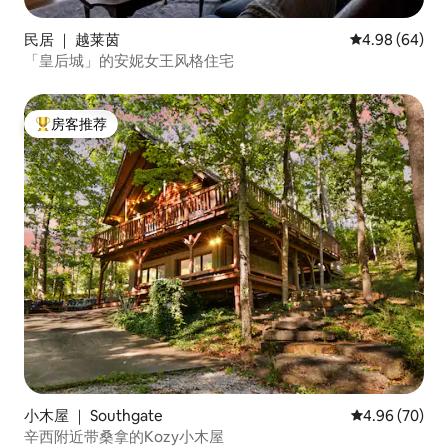
民居 ｜ 越莱茵
平均评分 4.98
4.98 (64)
「皇后城」的安妮女王风格住宅
房客推荐
热门「房客推荐」
小木屋 ｜ Southgate
平均评分 4.96
4.96 (70)
辛西附近带桑拿的Kozy小木屋