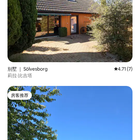
别墅 ｜ Sölvesborg
平均评分 4.
4.71 (7)
莉拉·比吉塔
房客推荐
房客推荐