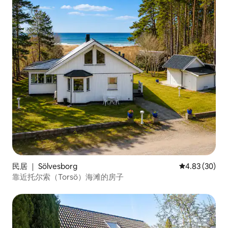
民居 ｜ Sölvesborg
平均评分 4.83
4.83 (30)
靠近托尔索（Torsö）海滩的房子