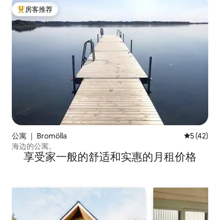
房客推荐
热门「房客推荐」
公寓 ｜ Bromölla
平均评分 5
5 (42)
海边的公寓。
享受家一般的舒适和实惠的月租价格