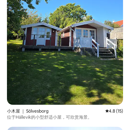
小木屋 ｜ Sölvesborg
平均评分 4.
4.8 (15)
位于Hällevik的小型舒适小屋，可欣赏海景。