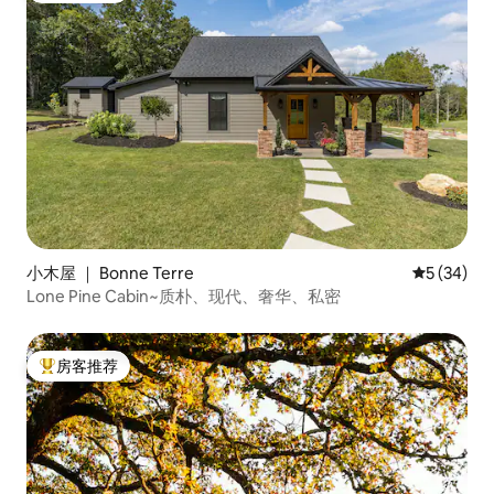
小木屋 ｜ Bonne Terre
平均评分 5
5 (34)
Lone Pine Cabin~质朴、现代、奢华、私密
房客推荐
热门「房客推荐」