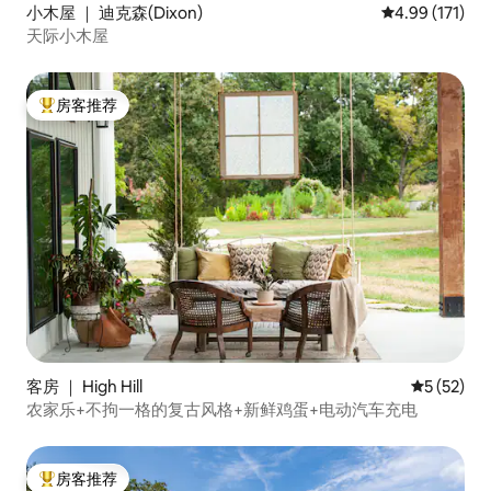
小木屋 ｜ 迪克森(Dixon)
平均评分 4.99
4.99 (171)
天际小木屋
房客推荐
热门「房客推荐」
客房 ｜ High Hill
平均评分 5
5 (52)
农家乐+不拘一格的复古风格+新鲜鸡蛋+电动汽车充电
房客推荐
热门「房客推荐」