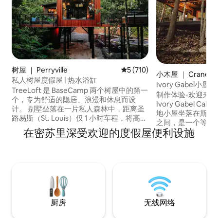
树屋 ｜ Perryville
平均评分 5 分（满分 5 分），共
5 (710)
小木屋 ｜ Crane
私人树屋度假屋 | 热水浴缸
Ivory Gabel小
TreeLoft 是 BaseCamp 两个树屋中的第一
制作体验-欢迎来
个，专为舒适的隐居、浪漫和休息而设
Ivory Gabel C
计。 别墅坐落在一片私人森林中，距离圣
地小屋坐落在斯普
路易斯（St. Louis）仅 1 小时车程，将高端
之间，是一个等待
舒适与沉浸式自然环境完美融合，同时距
在密苏里深受欢迎的度假屋便利设施
近的徒步路线，步行即可
离徒步路线、酒庄和餐饮场所也仅 20–35
James Co. 
分钟车程。 ✨我们全新的树屋 The
的全景门廊，非常
TreeRise 位于 BaseCamp，为您提供更高
间咖啡。 晚上，
层、更宽敞的住宿体验。 非常适合浪漫之
电影院体验，聆听
旅、周年纪念、个人度假以及有意识地远
音。Lavender Falls开放！ * T
离喧嚣、重新拥抱大自然的度假。
最佳僻静小木屋
厨房
无线网络