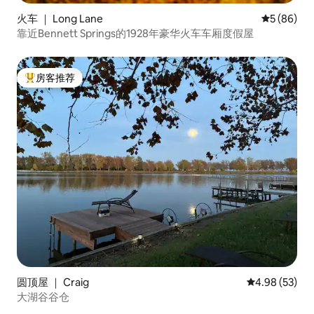
火车 ｜ Long Lane
平均评分 5
5 (86)
靠近Bennett Springs的1928年豪华火车车厢度假屋
房客推荐
热门「房客推荐」
圆顶屋 ｜ Craig
平均评分 4.98
4.98 (53)
大湖谷谷仓