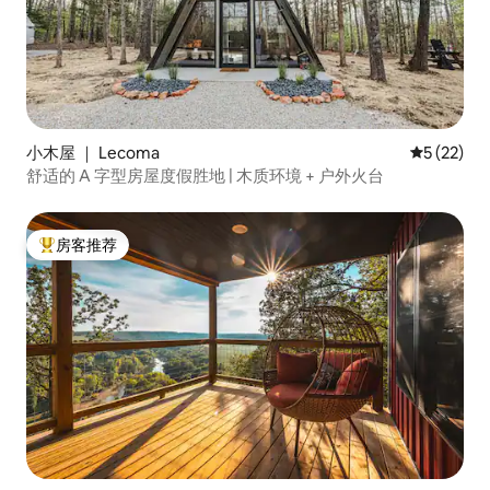
小木屋 ｜ Lecoma
平均评分 5
5 (22)
舒适的 A 字型房屋度假胜地 | 木质环境 + 户外火台
房客推荐
热门「房客推荐」