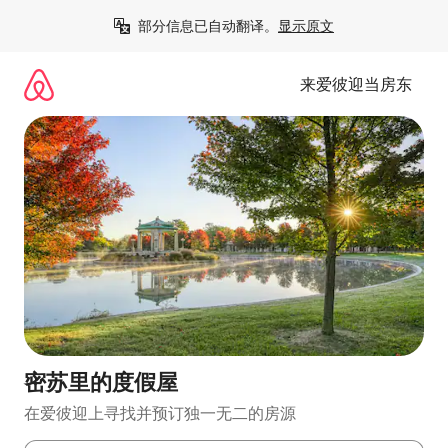
跳
部分信息已自动翻译。
显示原文
至
内
容
来爱彼迎当房东
密苏里的度假屋
在爱彼迎上寻找并预订独一无二的房源