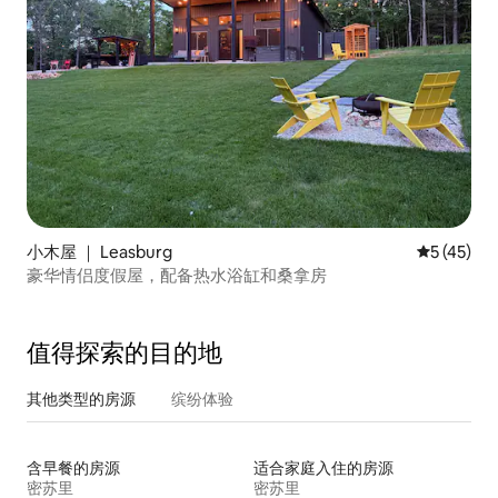
小木屋 ｜ Leasburg
平均评分 5
5 (45)
豪华情侣度假屋，配备热水浴缸和桑拿房
值得探索的目的地
其他类型的房源
缤纷体验
含早餐的房源
适合家庭入住的房源
密苏里
密苏里