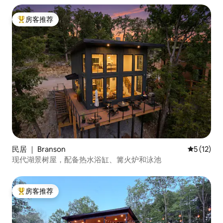
房客推荐
热门「房客推荐」
民居 ｜ Branson
平均评分 5
5 (12)
现代湖景树屋，配备热水浴缸、篝火炉和泳池
房客推荐
热门「房客推荐」