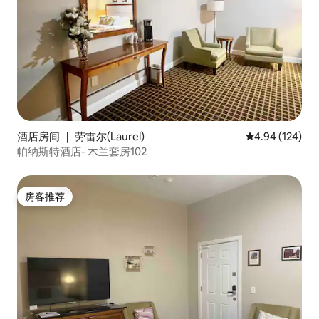
酒店房间 ｜ 劳雷尔(Laurel)
平均评分 4.94
4.94 (124)
帕纳斯特酒店- 木兰套房102
房客推荐
房客推荐