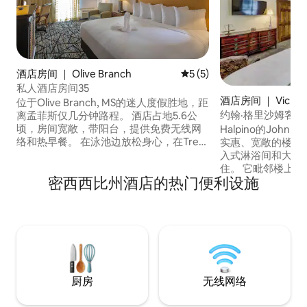
酒店房间 ｜ Olive Branch
平均评分 5 分（满分 5 分）
5 (5)
私人酒店房间35
酒店房间 ｜ Vicksb
位于Olive Branch, MS的迷人度假胜地，距
约翰·格里沙姆客房
离孟菲斯仅几分钟路程。 酒店占地5.6公
中心
顷，房间宽敞，带阳台，提供免费无线网
Halpino的John
络和热早餐。 在泳池边放松身心，在Tree
实惠、宽敞的楼上
Top Grille用餐。 免费停车。绝对不允许携
入式淋浴间和大衣橱。 欢迎长
带宠物。 非常适合度假或商务差旅。 立即
住。 它毗邻楼上的画廊休息区，并提供免
密西西比州酒店的热门便利设施
预订，或咨询您可能遇到的任何问题。 便
费无线网络和平板
利设施： • 室外游泳池和健身中心 •现场餐
视。 Halpino距离市中心约4个街区，距离
厅和酒吧 •免费无线网络和停车位 如果您
法院约2个街区。 距离达夫格林大厦
更喜欢1张特大号床或2张双人床，请联系
（Duff Green 
我们
区，您可以在住宿
的早餐和旅游。
厨房
无线网络