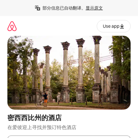
跳
部分信息已自动翻译。
显示原文
至
内
容
Use app
密西西比州的酒店
在爱彼迎上寻找并预订特色酒店