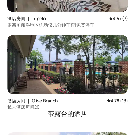
酒店房间 ｜ Tupelo
平均评分 4.5
4.57 (7)
距离图佩洛地区机场仅几分钟车程|免费停车
酒店房间 ｜ Olive Branch
平均评分 4.7
4.78 (18)
私人酒店房间20
带露台的酒店