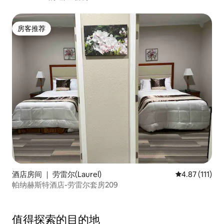
房客推荐
房客推荐
酒店房间 ｜ 劳雷尔(Laurel)
平均评分 4.87
4.87 (111)
帕纳赫斯特酒店-劳雷尔套房209
值得探索的目的地