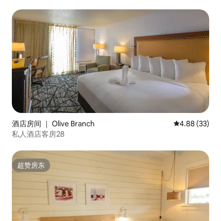
酒店房间 ｜ Olive Branch
平均评分 4.88
4.88 (33)
私人酒店客房28
超赞房东
超赞房东