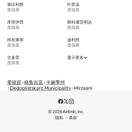
第比利斯
叶里温
度假屋
度假屋
库塔伊西
斯特潘茨明达
度假屋
度假屋
科布莱蒂
迪利然
度假屋
度假屋
古多里
显示更多
度假屋
爱彼迎
格鲁吉亚
卡赫季州
Dedoplistskaro Municipality
Mirzaani
© 2026 Airbnb, Inc.
隐私
条款