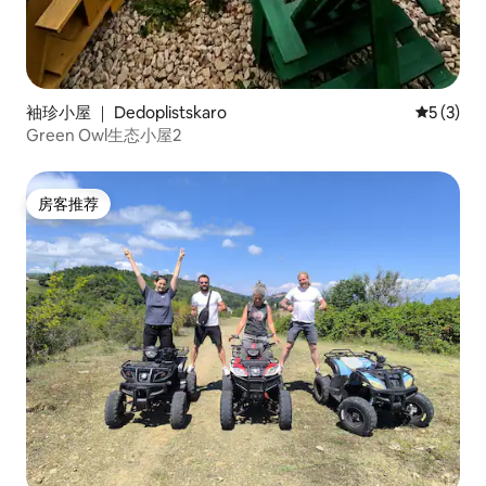
袖珍小屋 ｜ Dedoplistskaro
平均评分 
5 (3)
Green Owl生态小屋2
房客推荐
房客推荐