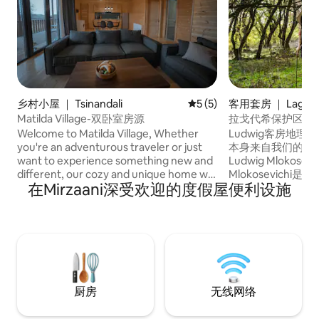
乡村小屋 ｜ Tsinandali
平均评分 5 分（满分 5 分）
5 (5)
客用套房 ｜ Lagode
Matilda Village-双卧室房源
拉戈代希保护区的Ludw
Welcome to Matilda Village, Whether
Ludwig客房地理
you're an adventurous traveler or just
本身来自我们的地
want to experience something new and
Ludwig Mlokosevi
different, our cozy and unique home will
Mlokosevich
在Mirzaani深受欢迎的度假屋便利设施
make your stay memorable. We are
Lagodekhi保
looking forward to welcome you into a
傲。 因此，我们决定
unique and comfortable experience that
行100米即可抵达Lag
you will love. we offer bottle of excellent
尽量让房客感觉像
wine, we also offer you free access to
和晚餐，欢乐的钢
indoor-outdoor swimming pools and hot
tubes nearby chateau.
厨房
无线网络