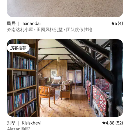
民居 ｜ Tsinandali
平均评分 
5 (4)
齐南达利小屋 • 田园风格别墅 • 团队度假胜地
房客推荐
房客推荐
别墅 ｜ Kisiskhevi
平均评分 4.88
4.88 (52)
Alazani别墅