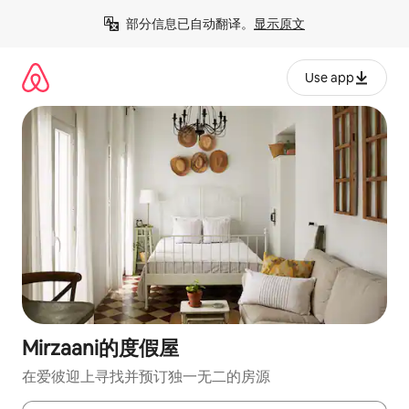
跳
部分信息已自动翻译。
显示原文
至
内
容
Use app
Mirzaani的度假屋
在爱彼迎上寻找并预订独一无二的房源