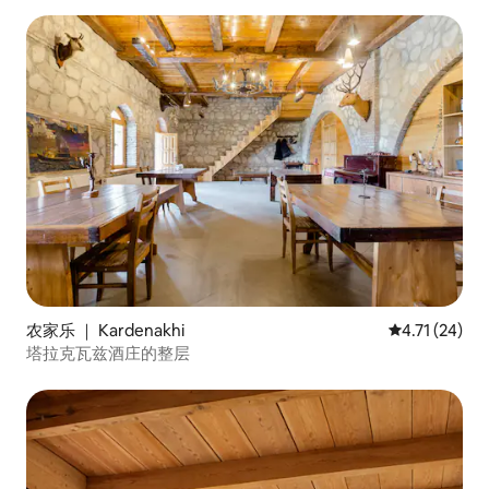
农家乐 ｜ Kardenakhi
平均评分 4.7
4.71 (24)
塔拉克瓦兹酒庄的整层