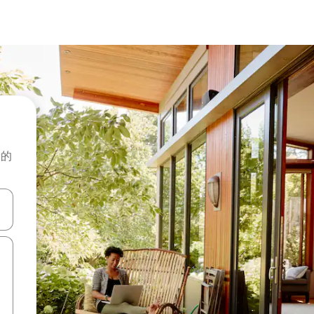
般的
击或滑动手势浏览。