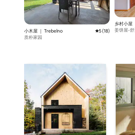
乡村小屋 ｜
姜饼屋-
小木屋 ｜ Trebelno
平均评分 5 分（满分 
5 (18)
质朴家园