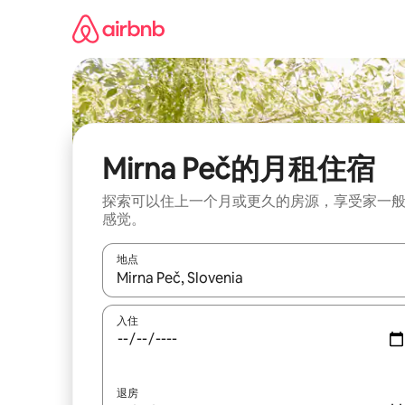
跳
至
内
容
Mirna Peč的月租住宿
探索可以住上一个月或更久的房源，享受家一
感觉。
地点
如有搜索结果，请使用上下方向键查看，或通过点
入住
退房