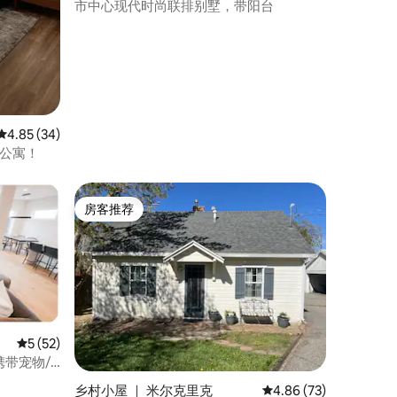
市中心现代时尚联排别墅，带阳台
平均评分 4.85 分（满分 5 分），共 34 条评价
4.85 (34)
间公寓！
房客推荐
房客推荐
平均评分 5 分（满分 5 分），共 52 条评价
5 (52)
携带宠物/
乡村小屋 ｜ 米尔克里克
平均评分 4.86 分（满分
4.86 (73)