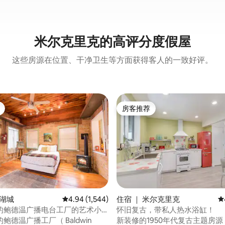
米尔克里克的高评分度假屋
这些房源在位置、干净卫生等方面获得客人的一致好评。
房客推荐
房客推荐
5 分），共 352 条评价
盐湖城
平均评分 4.94 分（满分 5 分），共 1,544 条评价
4.94 (1,544)
住宿 ｜ 米尔克里克
平
的鲍德温广播电台工厂的艺术小
怀旧复古，带私人热水浴缸！
鲍德温广播工厂（ Baldwin
新装修的1950年代复古主题房