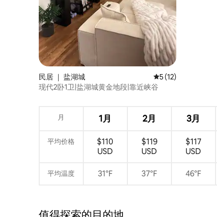
民居 ｜ 盐湖城
平均评分 5 分（满分
5 (12)
现代2卧1卫|盐湖城黄金地段|靠近峡谷
月
1月
2月
3月
$110
$119
$117
平均价格
USD
USD
USD
31°F
37°F
46°F
平均温度
值得探索的目的地