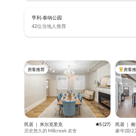
此外，我们还有很多草地可供闲逛、玩
耍、休息室等。 停车场位于房子前面的街
道上。 如果可以的话，请尽量避免在我们
亨利·泰纳公园
的邻居面前停车–有3辆车的空间。 我们住
42位当地人推荐
在地下室，有自己的独立入口，所以大多
数时候我们可能不会见到你（除非你想打
招呼！ ） 也就是说，如果您有任何需要，
我们总是只是一个消息或敲门。 如果我们
不在城里，我们的房屋管家Celina住在几分
钟以外的地方，以防发生紧急情况。 我们
房源的楼上单元位于Millcreek绿树成荫的
盐湖城郊区，位于一个安静的住宅区，位
房客推荐
房客
房客推荐
热门「房
于死胡同上，没有过境。 就在Highland
Drive附近，可轻松前往盐湖城的所有景
点。 20分钟内到达机场， 15分钟到达市中
心， 20分钟到达峡谷。 此外，房源周围有
餐厅和购物中心，步行即可抵达咖啡馆。
如果您有任何需要，房东就在附近。 您离
房源很近，通常会开车前往城市街道和小
巷。 也就是说，如果您想更快地行驶， I-
215和I-15高速公路距离酒店有7分钟的路
民居 ｜ 米尔克里克
平均评分 5 分（满分 
5 (27)
民居 ｜ 
程。 我们的房源周围还有当地巴士路线–步
历史悠久的 Millcreek 农舍
豪华2卧
行5分钟即可抵达最近的车站，您可以到达