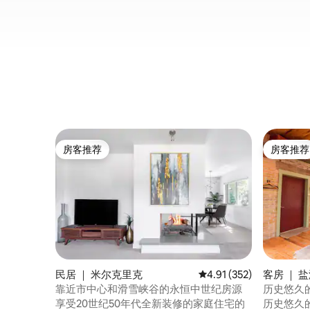
房客推荐
房客推荐
房客推荐
房客推荐
民居 ｜ 米尔克里克
平均评分 4.91 分（满分 
4.91 (352)
客房 ｜ 
靠近市中心和滑雪峡谷的永恒中世纪房源
历史悠久
屋
享受20世纪50年代全新装修的家庭住宅的
历史悠久的