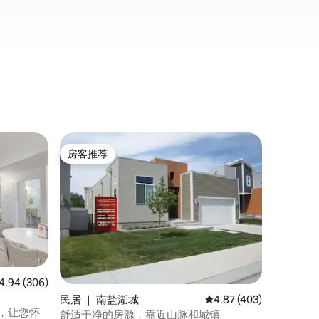
客房 ｜ 
房客推荐
房客
房客推荐
热门「
这里是您
客房
在这处位
验！距离
离大多数
的梦想！
园（Hig
源仅两三
我们的厨
啡机。我
均评分 4.94 分（满分 5 分），共 306 条评价
4.94 (306)
寓，让您
民居 ｜ 南盐湖城
平均评分 4.87 分（满分 
4.87 (403)
体验！
源，让您怀
舒适干净的房源，靠近山脉和城镇