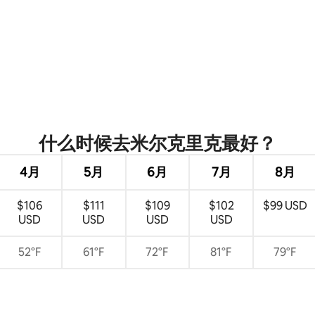
 5 分），共 12 条评价
什么时候去米尔克里克最好？
4月
5月
6月
7月
8月
$106
$111
$109
$102
$99 USD
USD
USD
USD
USD
52°F
61°F
72°F
81°F
79°F