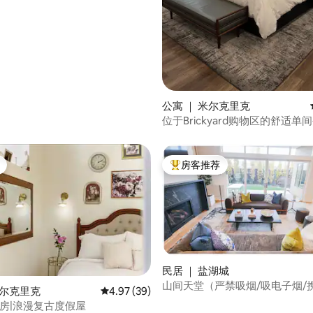
公寓 ｜ 米尔克里克
位于Brickyard购物区的舒适单
房客推荐
热门「房客推荐」
民居 ｜ 盐湖城
山间天堂（严禁吸烟/吸电子烟/
米尔克里克
平均评分 4.97 分（满分 5 分），共 39 条评价
4.97 (39)
举办派对）
a 套房|浪漫复古度假屋