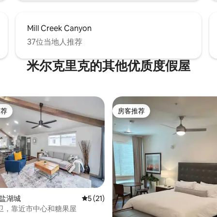
Mill Creek Canyon
37位当地人推荐
米尔克里克的其他优质度假屋
推荐
房客推荐
客推荐」
房客推荐
5 分），共 27 条评价
南盐湖城
平均评分 5 分（满分 5 分），共 21 条评价
5 (21)
2卫，靠近市中心和糖果屋