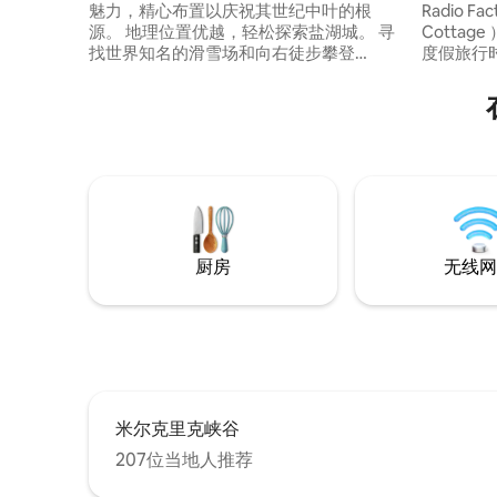
魅力，精心布置以庆祝其世纪中叶的根
Radio F
源。 地理位置优越，轻松探索盐湖城。 寻
Cotta
找世界知名的滑雪场和向右徒步攀登
度假旅行
Cottonwood峡谷，或左转探索市中心。
理位置便
帕克城（ Park City ）距离风景秀丽的帕利
程，距离
峡谷（ Parley 's Canyon ）仅35分钟路
咖啡馆、
程。 或者入住—在储备充足的现代化厨房
遥。 这
中制作美食，并在环绕式复古壁炉旁舒适
近的米尔溪（
地放松身心，在晚餐后放松身心。 如果您
产了世界
正在远程工作， 200mbps 5Ghtz WiFi将使
工作室，
这些视频通话像黄油一样流畅。 我们想让
等。
我们的理想，豪华SLC度假......这就是它！
我们彻底翻修了这座1959年的房子，使其
厨房
无线网
具有我们无法生活的现代特色，同时仍然
保持着永恒的复古风格。 这是整套独立的
楼上公寓，设有3间卧室，每间卧室配备标
准双人床和1.5个卫生间，非常适合整个家
庭入住！ 我们最喜欢的功能–舒适的环绕式
壁炉...非常适合下雪时的温暖夜晚。 而深
浸浴缸紧随其后。 房源还配有全新现代化
米尔克里克峡谷
厨房、独立洗衣机和烘干机，当然还有专
用的私人前后入口。 您可以使用我们的无
207位当地人推荐
钥匙锁上的唯一代码进入房源。 此外，请
随意享受大后院！ 有室外座位和烧烤架。