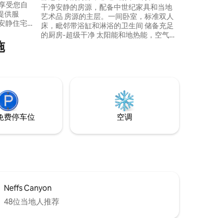
干净安静的房源，配备中世纪家具和当地
提供服
艺术品 房源的主层。一间卧室，标准双人
床，毗邻带浴缸和淋浴的卫生间 储备充足
购物商
的厨房-超级干净 太阳能和地热能，空气再
garhouse
施
循环装置。绿色家居认证。 温控器由 NEST
钟车程，距
控制。请指定温度。 房源内禁止吸烟/电子
烟/毒品/宠物/儿童/拍照或派对。 位于市中
flix和其他应
心，距离7个滑雪胜地和山间小径30分钟车
程。 距离市区6.5英里。距离犹他大学体育
场15分钟车程。无线网络 街边可以免费停
车
免费停车位
空调
Neffs Canyon
48位当地人推荐