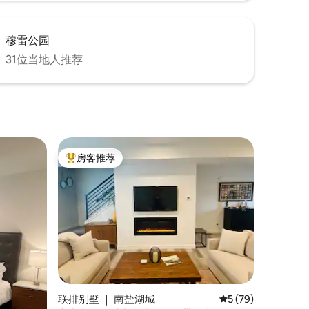
穆雷公园
31位当地人推荐
房客推荐
热门「房客推荐」
联排别墅 ｜ 南盐湖城
平均评分 5 分（满分
5 (79)