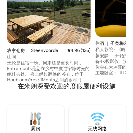
住宿 ｜ 圣奥梅尔
私人影院 • 《哈利
农家仓房 ｜ Steenvoorde
平均评分 4.96 分（满分 5 分），共
4.96 (136)
8 人
🎬 安静……开始拍摄！ 顶层：私人影
山间
备4K投影仪、沉
无论是住宿一晚、周末还是更长时间，
你会在大屏幕的星空下入睡 
Entremonts是您在乡村中度过宁静时光的
主题卧室： 🧙‍♂️ 哈
绝佳去处。 楼上经过翻修的谷仓，位于
客厅、设备齐全的
Houblonnières和Monts之间的乡村（
浓缩咖啡机、家庭自
在米朗深受欢迎的度假屋便利设施
Mont Cassel、Mont des Cats、Mont des
适合生日、单身派
Récollets、Mont des Noir、Mont
尔40分钟，距卡莱4
Rouge... ）欣赏美景和放松。 2018年和
入住。 距离Wimereux 30分钟，距离Cap
2023年，卡塞尔（ Cassel ）和埃斯奎尔贝
Gris-Nez 40分钟
克（ Esquelbecq ）村庄等许多值得游览的
地方。距离比利时5公里，距离大海30公
里。
厨房
无线网络