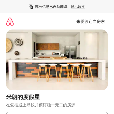
跳
部分信息已自动翻译。
显示原文
至
内
容
来爱彼迎当房东
米朗的度假屋
在爱彼迎上寻找并预订独一无二的房源