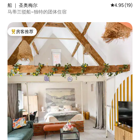
船 ｜ 圣奥梅尔
平均评分 4.9
4.95 (19)
马蒂兰驳船~独特的团体住宿
房客推荐
热门「房客推荐」