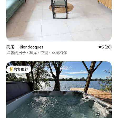
民居 ｜ Blendecques
平均评分 5
5 (26)
温馨的房子 • 车库 • 空调 • 圣奥梅尔
房客推荐
热门「房客推荐」