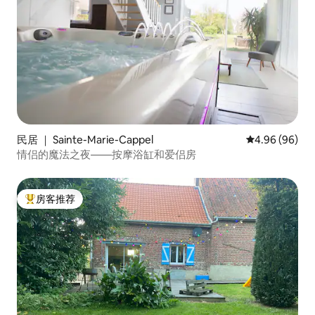
民居 ｜ Sainte-Marie-Cappel
平均评分 4.96
4.96 (96)
情侣的魔法之夜——按摩浴缸和爱侣房
房客推荐
热门「房客推荐」