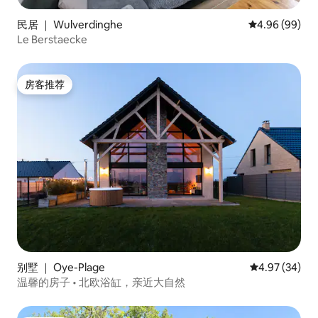
民居 ｜ Wulverdinghe
平均评分 4.96
4.96 (99)
Le Berstaecke
房客推荐
房客推荐
别墅 ｜ Oye-Plage
平均评分 4.97
4.97 (34)
温馨的房子 • 北欧浴缸，亲近大自然