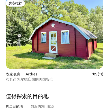
房客推荐
房客推荐
农家仓房 ｜ Ardres
平均评分 5
5 (11)
布瓦昂阿尔德庄园的美国谷仓
值得探索的目的地
周边目的地
附近的热门景点