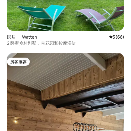
民居 ｜ Watten
平均评分 5
5 (66)
2 卧室乡村别墅，带花园和按摩浴缸
房客推荐
房客推荐