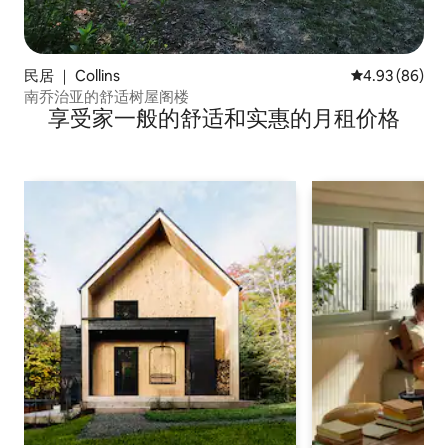
民居 ｜ Collins
平均评分 4.93
4.93 (86)
南乔治亚的舒适树屋阁楼
享受家一般的舒适和实惠的月租价格