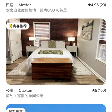
民居 ｜ Metter
平均评分 4.96
4.96 (23)
农舍自然度假胜地，距离GSU 16英里
房客推荐
热门「房客推荐」
公寓 ｜ Claxton
平均评分 5 
5 (150)
简约：宽敞的单间公寓
房客推荐