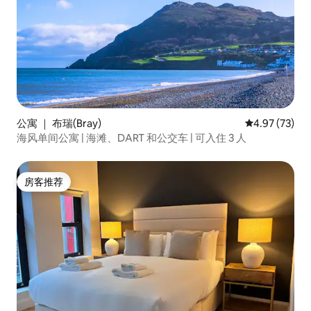
公寓 ｜ 布瑞(Bray)
平均评分 4.9
4.97 (73)
海风单间公寓 | 海滩、DART 和公交车 | 可入住 3 人
房客推荐
房客推荐