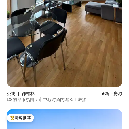
公寓 ｜ 都柏林
新房源
新上房源
D8的都市氛围：市中心时尚的2卧2卫房源
房客推荐
热门「房客推荐」