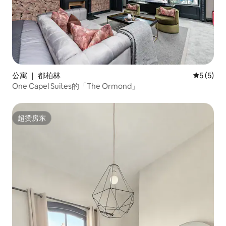
公寓 ｜ 都柏林
平均评分 
5 (5)
One Capel Suites的「The Ormond」
超赞房东
超赞房东