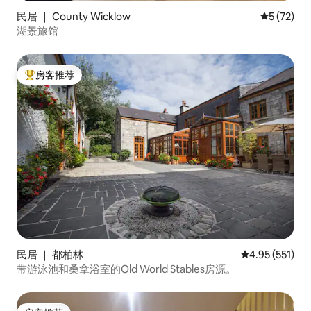
民居 ｜ County Wicklow
平均评分 5
5 (72)
湖景旅馆
房客推荐
热门「房客推荐」
民居 ｜ 都柏林
平均评分 4.95
4.95 (551)
带游泳池和桑拿浴室的Old World Stables房源。