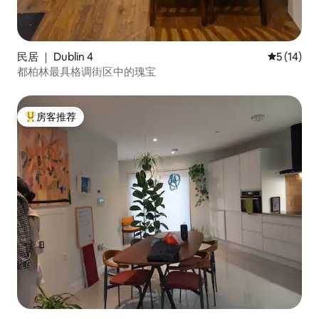
民居 ｜ Dublin 4
平均评分 5
5 (14)
都柏林最具格调街区中的瑰宝
房客推荐
热门「房客推荐」