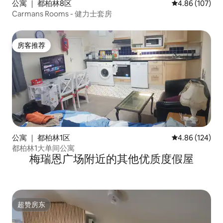
公寓 ｜ 都柏林8区
平均评分 4.86
4.86 (107)
Carmans Rooms - 健力士套房
房客推荐
房客推荐
公寓 ｜ 都柏林1区
平均评分 4.86
4.86 (124)
都柏林1大单间公寓
梅瑞恩广场附近的其他优质度假屋
超赞房东
超赞房东