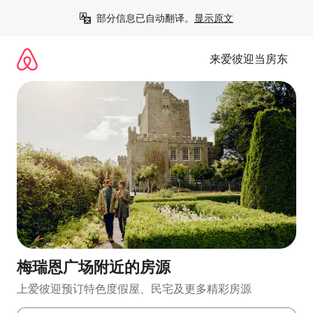
跳
部分信息已自动翻译。
显示原文
至
内
容
来爱彼迎当房东
梅瑞恩广场附近的房源
上爱彼迎预订特色度假屋、民宅及更多精彩房源