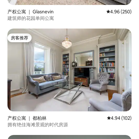
产权公寓 ｜ Glasnevin
平均评分 4.96
4.96 (250)
建筑师的花园单间公寓
房客推荐
房客推荐
产权公寓 ｜ 都柏林
平均评分 4.94
4.94 (102)
拥有绝佳海滩景观的时代房源