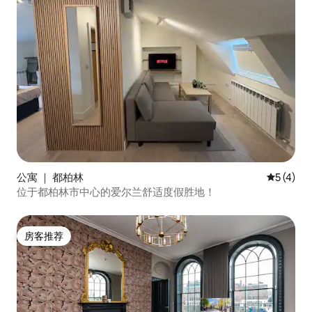
公寓 ｜ 都柏林
平均评分 
5 (4)
位于都柏林市中心的爱尔兰舒适度假胜地！
房客推荐
房客推荐