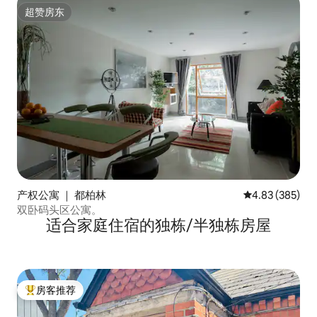
超赞房东
超赞房东
产权公寓 ｜ 都柏林
平均评分 4.83
4.83 (385)
双卧码头区公寓。
适合家庭住宿的独栋/半独栋房屋
房客推荐
热门「房客推荐」