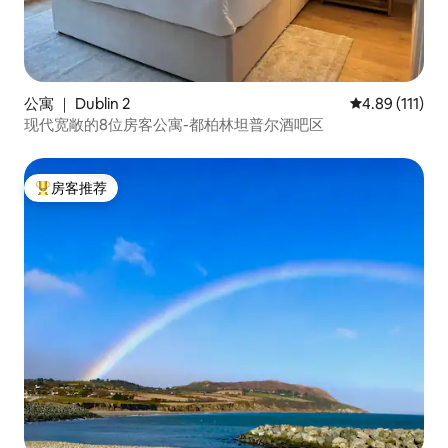
公寓 ｜ Dublin 2
平均评分 4.89
4.89 (111)
现代宽敞的8位房客公寓-都柏林坦普尔酒吧区
房客推荐
热门「房客推荐」