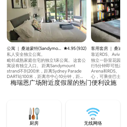
公寓 ｜ 桑迪蒙特(Sandymou
平均评分 4.95 分（满分 5 分），共
4.95 (932)
客用套房 ｜ 桑迪蒙特
nt)
mount)
私人安全独立公寓。
靠近RDS、Aviva
套房
毗邻成熟家庭住宅的独立1床公寓。 这套公
独立一卧室花园套房
寓设有独立入口。 距离Sandymount
行5分钟即可抵达Avi
strand不到200米，距离Sydney Parade
Arena和RDS。 步行30分钟即可抵达市中
DART站100米，距离市中心10分钟，距离
心，可乘坐巴士、出租
梅瑞恩广场附近度假屋的热门便利设施
RDS & Aviva 5分钟， Aircoach 701在
芒特村（Sandymou
Merrion路的St Vincents医院停靠。 步行
需要的一切：餐厅
12分钟即可抵达房源。 对于疲惫的旅行者
市。 虽然套房非常私密，但它是我们住宅
来说，在这个非常安静的住宅区，除了遮
的延伸，因此我们
光百叶窗，您将享受美好的夜晚睡眠。
供建议。 套房淋浴间 小冰箱 茶/咖啡冲泡
设施 不提供烹饪设
厨房
无线网络