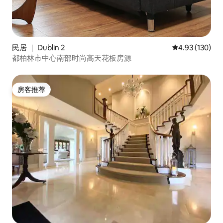
民居 ｜ Dublin 2
平均评分 4.93
4.93 (130)
都柏林市中心南部时尚高天花板房源
房客推荐
房客推荐