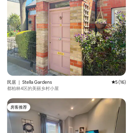
民居 ｜ Stella Gardens
平均评分 5
5 (16)
都柏林4区的美丽乡村小屋
房客推荐
房客推荐