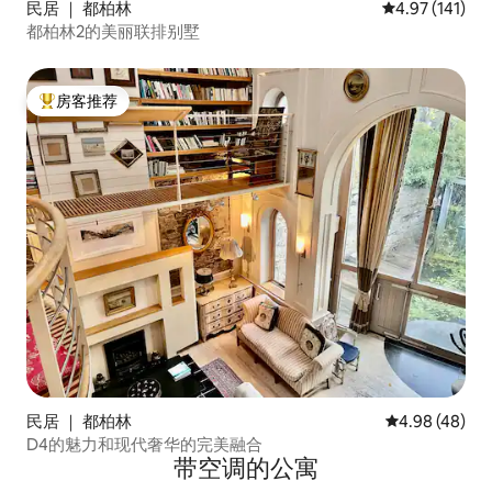
民居 ｜ 都柏林
平均评分 4.97
4.97 (141)
都柏林2的美丽联排别墅
房客推荐
热门「房客推荐」
民居 ｜ 都柏林
平均评分 4.98
4.98 (48)
D4的魅力和现代奢华的完美融合
带空调的公寓