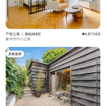
产权公寓 ｜ 都柏林8区
平均评分 4.87
4.87 (142)
豪华市中心公寓
房客推荐
房客推荐