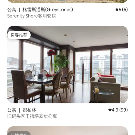
公寓 ｜ 格雷斯通斯(Greystones)
平均评分 
5 (6)
Serenity Shore客用套房
房客推荐
房客推荐
公寓 ｜ 都柏林
平均评分 4.9
4.9 (99)
旧码头区千禧塔豪华公寓