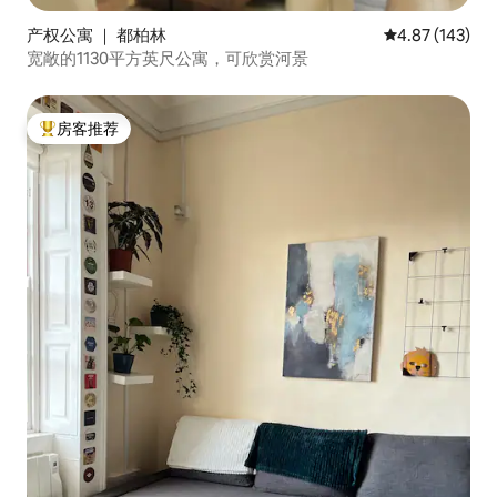
产权公寓 ｜ 都柏林
平均评分 4.87
4.87 (143)
宽敞的1130平方英尺公寓，可欣赏河景
房客推荐
热门「房客推荐」