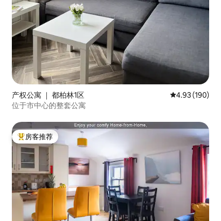
产权公寓 ｜ 都柏林1区
平均评分 4.93
4.93 (190)
位于市中心的整套公寓
房客推荐
热门「房客推荐」