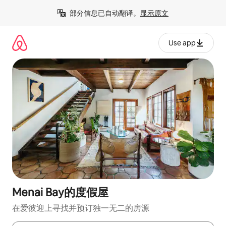
跳
部分信息已自动翻译。
显示原文
至
内
容
Use app
Menai Bay的度假屋
在爱彼迎上寻找并预订独一无二的房源