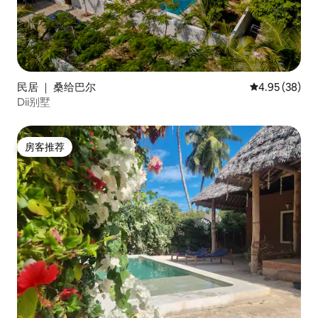
民居 ｜ 桑给巴尔
平均评分 4.95
4.95 (38)
Dii别墅
房客推荐
房客推荐