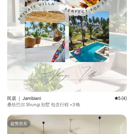
民居 ｜ Jambiani
平均评分 
5 (4)
桑给巴尔 Shungi 别墅 包含行程 +3 晚
超赞房东
超赞房东