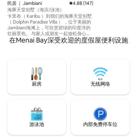
民居 ｜ Jambiani
平均评分 4.88 分（满分 5 分），共
4.88 (147)
海豚天堂别墅（海滨/泳池）
卡里布（ Karibu ）到我们的海豚天堂别墅
（ Dolphin Paradise Villa ） ，位于美丽的
Jambiani海滩上，可欣赏碧绿的印度洋的
壮丽景色。 与家人或朋友一起放松身心、
在Menai Bay深受欢迎的度假屋便利设施
玩耍、放松、做梦。 这栋房子设有3间卧
室、3间浴室、客厅、设备齐全的娱乐厨
房、私人海滩和游泳池，以及一个巨大的
遮阳海滩休息室。 位于安静的区域，靠近
Jambiani或Paje的许多餐厅、酒吧和风筝
店。 醒来，听着大海的声音入睡。
厨房
无线网络
游泳池
内部免费停车位