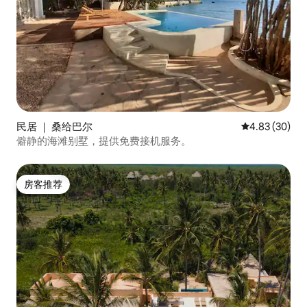
民居 ｜ 桑给巴尔
平均评分 4.83
4.83 (30)
僻静的海滩别墅，提供免费接机服务。
房客推荐
房客推荐