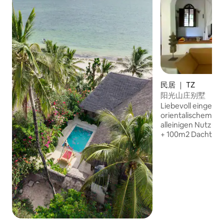
民居 ｜ TZ
阳光山庄别墅
Liebevoll eingeric
orientalischem Fla
alleinigen Nutzun
+ 100m2 Dachterras
Alleinlage, großer
Gehminuten bis z