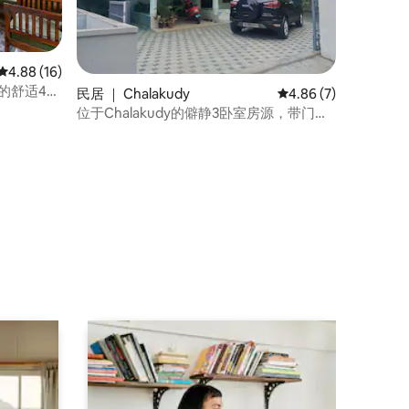
平均评分 4.88 分（满分 5 分），共 16 条评价
4.88 (16)
附近的舒适4卧
民居 ｜ Chalakudy
平均评分 4.86 分（满
4.86 (7)
位于Chalakudy的僻静3卧室房源，带门控
停车位