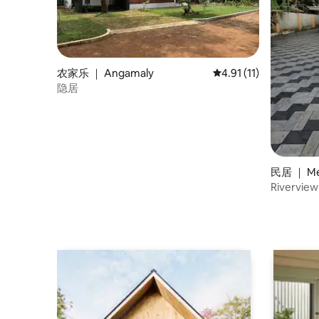
农家乐 ｜ Angamaly
平均评分 4.91 分（满分
4.91 (11)
隐居
民居 ｜ Me
Riverview
Sanctuary