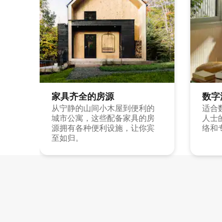
家具齐全的房源
数字
从宁静的山间小木屋到便利的
适合
城市公寓，这些配备家具的房
人士
源拥有各种便利设施，让你宾
络和
至如归。