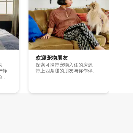
欢迎宠物朋友
风
探索可携带宠物入住的房源，
宁静
带上四条腿的朋友与你作伴。
色，