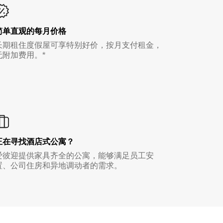
简单直观的每月价格
长期租住度假屋可享特别好价，按月支付租金，
无附加费用。*
正在寻找酒店式公寓？
爱彼迎提供家具齐全的公寓，能够满足员工安
置、公司住房和异地调动者的需求。