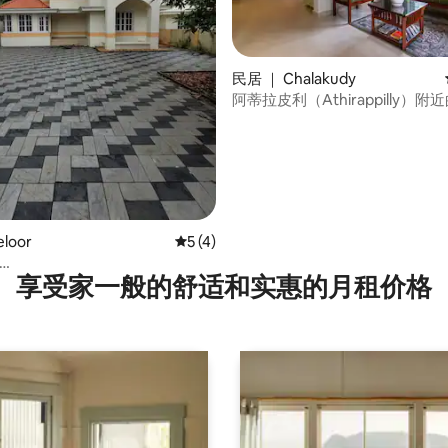
民居 ｜ Chalakudy
阿蒂拉皮利（Athirappilly）
 5 分），共 11 条评价
室
loor
平均评分 5 分（满分 5 分），共 4 条评价
5 (4)
享受家一般的舒适和实惠的月租价格
:Villa|Chalakudi|Ernakulam