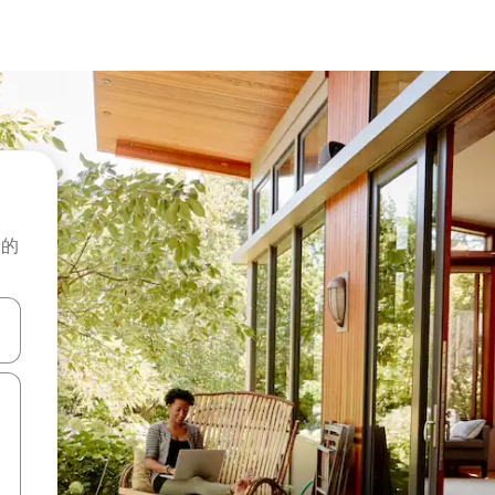
般的
击或滑动手势浏览。