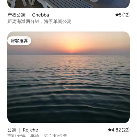
产权公寓 ｜ Chebba
平均评分 5
5 (12)
距离海滩两分钟，海景单间公寓
房客推荐
房客推荐
公寓 ｜ Rejiche
平均评分 4.8
4.82 (22)
面朝大海，平静、安宁和舒缓