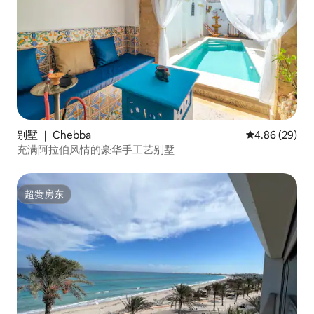
别墅 ｜ Chebba
平均评分 4.86
4.86 (29)
充满阿拉伯风情的豪华手工艺别墅
超赞房东
超赞房东