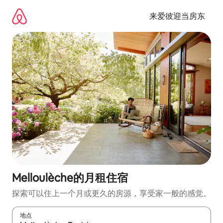
跳
至
来爱彼迎当房东
内
容
Melloulèche的月租住宿
探索可以住上一个月或更久的房源，享受家一般的感觉。
地点