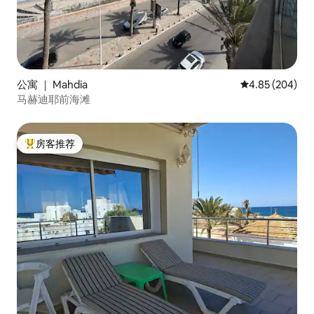
公寓 ｜ Mahdia
平均评分 4.85
4.85 (204)
马赫迪耶前海滩
房客推荐
热门「房客推荐」