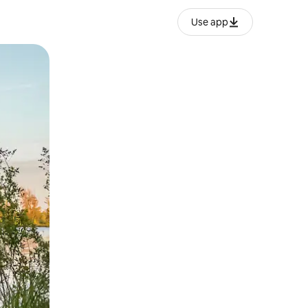
Use app