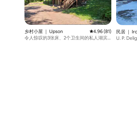
乡村小屋 ｜ Upson
平均评分 4.96 分（满分
4.96 (81)
民居 ｜ Ir
令人惊叹的3张床、2个卫生间的私人湖滨
U. P. De
小屋。