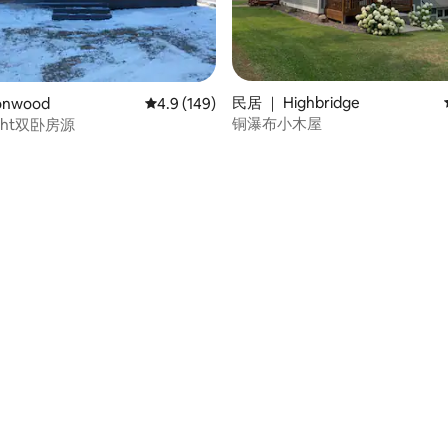
 5 分），共 81 条评价
民居 ｜ Highbridge
onwood
平均评分 4.9 分（满分 5 分），共 149 条评价
4.9 (149)
铜瀑布小木屋
light双卧房源