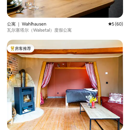
公寓 ｜ Wahlhausen
平均评分 5
5 (60)
瓦尔塞塔尔（Walsetal）度假公寓
房客推荐
热门「房客推荐」