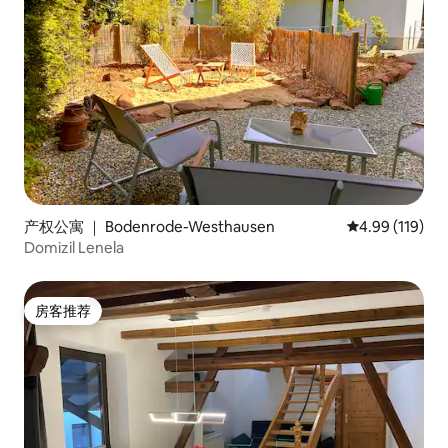
产权公寓 ｜ Bodenrode-Westhausen
平均评分 4.99
4.99 (119)
Domizil Lenela
房客推荐
房客推荐