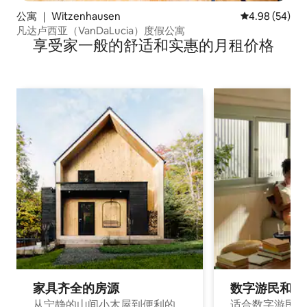
公寓 ｜ Witzenhausen
平均评分 4.98
4.98 (54)
凡达卢西亚（VanDaLucia）度假公寓
享受家一般的舒适和实惠的月租价格
家具齐全的房源
数字游民和旅
从宁静的山间小木屋到便利的
适合数字游民和