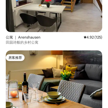
公寓 ｜ Arenshausen
平均评分 4.92
4.92 (125)
田园诗般的乡村公寓
房客推荐
房客推荐