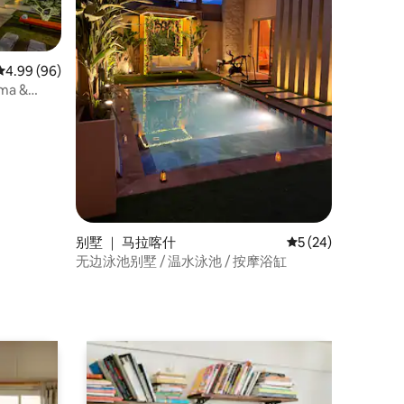
平均评分 4.99 分（满分 5 分），共 96 条评价
4.99 (96)
ema &
别墅 ｜ 马拉喀什
平均评分 5 分（满分
5 (24)
无边泳池别墅 / 温水泳池 / 按摩浴缸