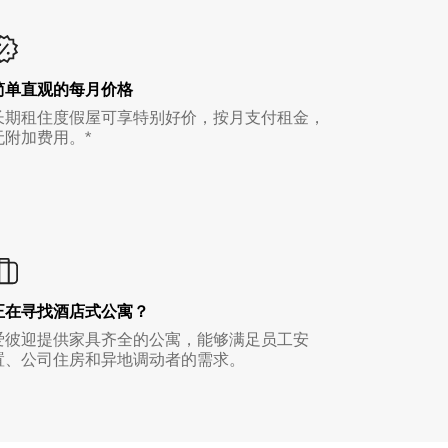
简单直观的每月价格
长期租住度假屋可享特别好价，按月支付租金，
无附加费用。*
正在寻找酒店式公寓？
爱彼迎提供家具齐全的公寓，能够满足员工安
置、公司住房和异地调动者的需求。