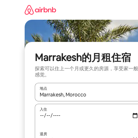
跳
至
内
容
Marrakesh的月租住宿
探索可以住上一个月或更久的房源，享受家一
感觉。
地点
如有搜索结果，请使用上下方向键查看，或通过点
入住
退房