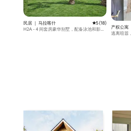
民居 ｜ 马拉喀什
平均评分 5 分（满分 
5 (18)
产权公寓 
H2A - 4 间套房豪华别墅，配备泳池和影音
逃离喧嚣
室