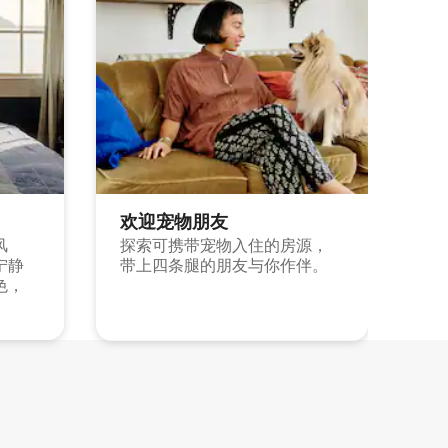
欢迎宠物朋友
风
探索可携带宠物入住的房源，
宁静
带上四条腿的朋友与你作伴。
色，