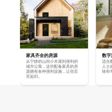
家具齐全的房源
数字
从宁静的山间小木屋到便利的
适合
城市公寓，这些配备家具的房
人士
源拥有各种便利设施，让你宾
络和
至如归。