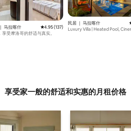
5 分），共 18 条评价
民居 ｜ 马拉喀什
｜ 马拉喀什
平均评分 4.95 分（满分 5 分），共 137 条评价
4.95 (137)
Luxury Villa | Heated Pool, Cin
，享受摩洛哥的舒适与真实。
Game Room
享受家一般的舒适和实惠的月租价格