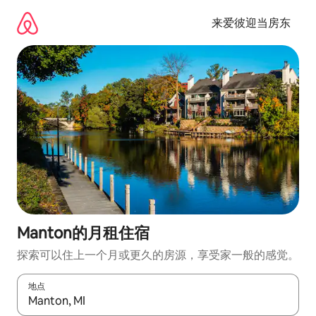
跳
至
来爱彼迎当房东
内
容
Manton的月租住宿
探索可以住上一个月或更久的房源，享受家一般的感觉。
地点
如有搜索结果，请使用上下方向键查看，或通过点击或滑动手势浏