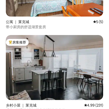
公寓 ｜ 莱克城
平均评分 
5 (5)
带小厨房的舒适湖景套房
房客推荐
热门「房客推荐」
乡村小屋 ｜ 莱克城
平均评分 4.99
4.99 (231)