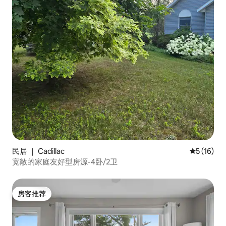
民居 ｜ Cadillac
平均评分 5
5 (16)
宽敞的家庭友好型房源-4卧/2卫
房客推荐
房客推荐