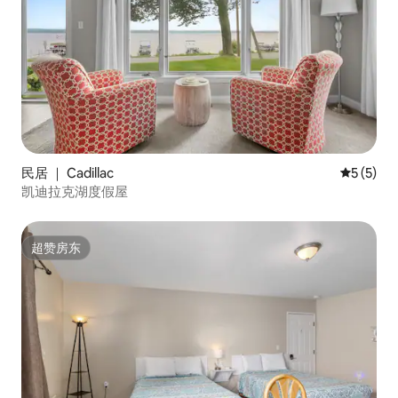
民居 ｜ Cadillac
平均评分 
5 (5)
凯迪拉克湖度假屋
超赞房东
超赞房东