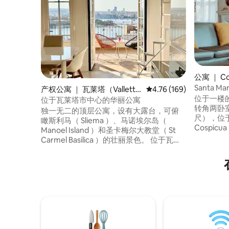
公寓 ｜ Co
Santa Ma
产权公寓 ｜ 瓦莱塔（Vallett
平均评分 4.76 分（满分 
4.76 (169)
位于一楼的4
a）
位于瓦莱塔市中心的华丽公寓
转角两卧室
独一无二的顶层公寓，设有大露台，可俯
尺），位
瞰斯利马（ Sliema ）、马诺埃尔岛（
Cospi
Manoel Island ）和圣卡梅尔大教堂（ St
世纪中叶
Carmel Basilica ）的壮丽景色。 位于瓦莱
一，拥有
塔市中心，毗邻充满活力的海峡街（ Strait
的室内设
Street ）地区，那里有酒吧和餐厅。 明亮
堂（Santa
宽敞。双人曝光。 您可以欣赏到壮观的日
美的花园
落。 两间卧室，两间浴室。 厨房设备齐
的壮丽景
全。全空调、无线网络、iptv。 步行即可抵
达斯利马（ Sliema ）渡轮和公交车站。出
色！ 不得携带10岁以下的儿童入住。