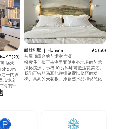
欢迎来到
（Ball
度假胜地
海，在圣
在迷人的B
开始您的
的标志性B
海滨步道
充满活力
联排别墅 ｜ Floriana
平均评分 5 分（满分
5 (50)
带屋顶露台的艺术家房源
平均评分 4.97 分（满分 5 分），共 29 条评价
4.97 (29)
探索我们位于弗洛里亚纳中心地带的艺术
公寓|烧烤露
风格房源，步行 10 分钟即可抵达瓦莱塔。
Orpheum
我们正宗的马耳他联排别墅以华丽的楼
梯、高高的天花板、原创艺术品和现代化
仅几步之
的舒适设施迎接您的到来，营造出优雅而
中海的宁
又轻松的氛围。 房源设有屋顶露台和多个
施
松体验，
较小的阳台，非常适合早上喝咖啡或晚上
浪漫度
小酌一杯。 布局非常适合一起旅行的家庭
不断的远
或朋友入住，因为它有两间同样漂亮的卧
房、高品
室，每间卧室均配备独立套间卫生间。
为您的住