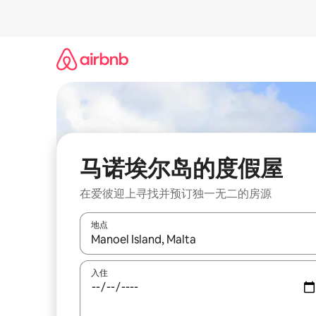
跳
至
内
容
马诺埃尔岛的度假屋
在爱彼迎上寻找并预订独一无二的房源
地点
如有搜索结果，请使用上下方向键查看，或通过点
入住