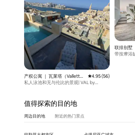
联排别墅 ｜
带按摩浴
和大海
产权公寓 ｜ 瓦莱塔（Vallett
平均评分 4.95 分（满分
4.95 (56)
a）
私人泳池和无与伦比的景观| VAL by
Homega
值得探索的目的地
周边目的地
附近的热门景点
巴勒莫大都市区
卡塔尼亚广域市