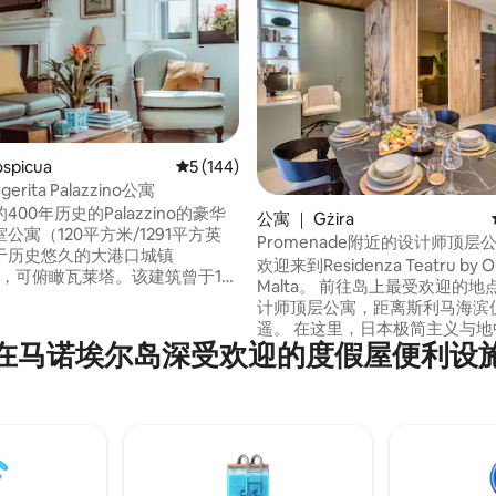
spicua
平均评分 5 分（满分 5 分），共 144 条评价
5 (144)
rgerita Palazzino公寓
5 分），共 169 条评价
00年历史的Palazzino的豪华
公寓 ｜ Gżira
公寓（120平方米/1291平方英
Promenade附近的设计师顶层
于历史悠久的大港口城镇
台
欢迎来到Residenza Teatru by 
cua ，可俯瞰瓦莱塔。该建筑曾于19
Malta。 前往岛上最受欢迎的地点之一的设
容纳马耳他最早的摄影工作室之
计师顶层公寓，距离斯利马海滨
历史、自然光、宏伟特色和永恒
遥。 在这里，日本极简主义与地
计。房源可欣赏到圣玛格丽塔教
在马诺埃尔岛深受欢迎的度假屋便利设
静相得益彰，为您带来奢华的放
 Margerita Church）、风景优
让您有宾至如归的感觉。 无论是
、堡垒墙和「三大城市」天际线
假、时尚家庭度假还是灵感源源
色。
程工作，带烧烤的露台、厨师厨
质床上用品以及咖啡和健康站都
宿奠定了基础。