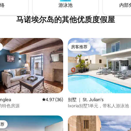
络
游泳池
内部
马诺埃尔岛的其他优质度假屋
房客推荐
房客推荐
 5 分），共 3 条评价
nglea
平均评分 4.97 分（满分 5 分），共 36 条评价
4.97 (36)
别墅 ｜ St. Julian's
的特色房源
Ixoria别墅1单元，带私人游泳池
ArcoCollection提供
推荐
客推荐」