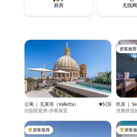
厨房
无线网
房客推荐
房客推荐
公寓 ｜ 瓦莱塔（Valletta）
平均评分 5 分（满分
5 (3)
民居 ｜ Se
旧剧院套房-伊斯基亚
优雅舒适
房客推荐
房客
热门「房客推荐」
热门「房