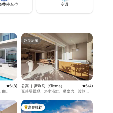
免费停车位
空调
超赞房东
超赞房东
平均评分 5 分（满分 5 分），共 8 条评价
5 (8)
公寓 ｜ 斯利马（Sliema）
平均评分 5 分（满
5 (4)
，由
瓦莱塔景观、热水浴缸、桑拿房、渡轮|
AZ12
房客推荐
热门「房客推荐」