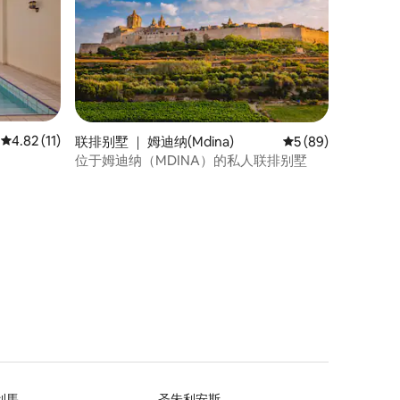
平均评分 4.82 分（满分 5 分），共 11 条评价
4.82 (11)
联排别墅 ｜ 姆迪纳(Mdina)
平均评分 5 分（满分
5 (89)
位于姆迪纳（MDINA）的私人联排别墅
利馬
圣朱利安斯