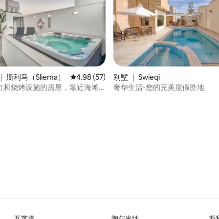
 斯利马（Sliema）
平均评分 4.98 分（满分 5 分），共 57 条评价
4.98 (57)
别墅 ｜ Swieqi
缸和烧烤设施的房屋，靠近海滩
奢华生活-您的完美度假胜地
 5 分），共 56 条评价
瓦莱塔
陶尔米纳
斯