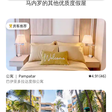
马内罗的其他优质度假屋
房客推荐
热门「房客推荐」
公寓 ｜ Pampatar
平均评分 4.9
4.91 (46)
巴伊亚多拉达度假公寓