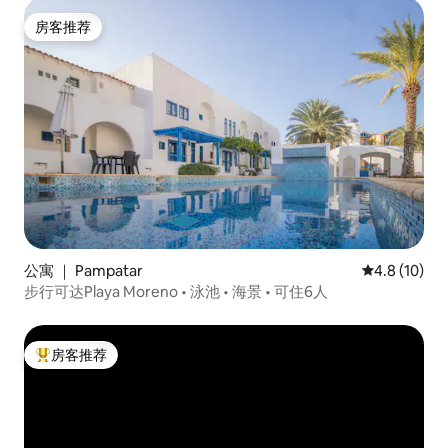
房客推荐
房客推荐
公寓 ｜ Pampatar
平均评分 4.8
4.8 (10)
步行可达Playa Moreno • 泳池 • 海景 • 可住6人
房客推荐
热门「房客推荐」