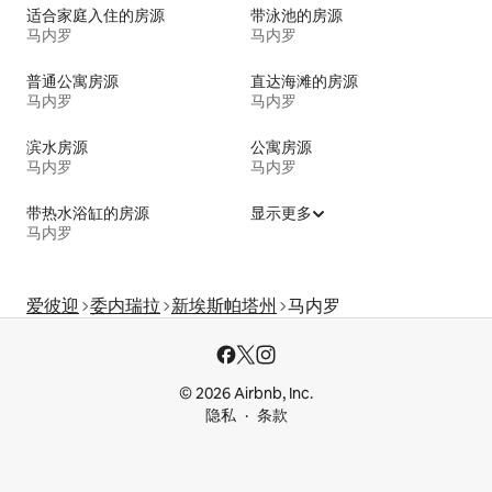
适合家庭入住的房源
带泳池的房源
马内罗
马内罗
普通公寓房源
直达海滩的房源
马内罗
马内罗
滨水房源
公寓房源
马内罗
马内罗
带热水浴缸的房源
显示更多
马内罗
爱彼迎
委内瑞拉
新埃斯帕塔州
马内罗
© 2026 Airbnb, Inc.
隐私
条款