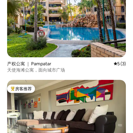
产权公寓 ｜ Pampatar
平均评分 
5 (3)
天使海滩公寓，面向城市广场
房客推荐
热门「房客推荐」