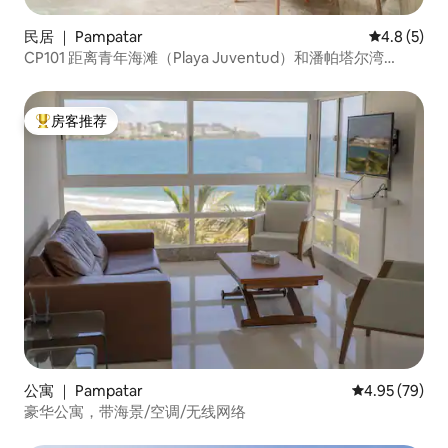
民居 ｜ Pampatar
平均评分 4.
4.8 (5)
CP101 距离青年海滩（Playa Juventud）和潘帕塔尔湾
（Bahia de Pampatar）5 分钟车程的房屋
房客推荐
热门「房客推荐」
公寓 ｜ Pampatar
平均评分 4.95
4.95 (79)
豪华公寓，带海景/空调/无线网络