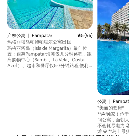
产权公寓 ｜ Pampatar
平均评分 5 分（满分 5 分），
5 (95)
玛格丽塔岛帕姆帕塔尔公寓出租
玛格丽塔岛（Isla de Margarita）最佳位
置：距离Pampatar海滩仅几分钟路程，距
离购物中心（Sambil、La Vela、Costa
Azul ）、超市和餐厅仅5-7分钟路程 便利
设施：光纤互联网、无线网络、水箱、泳
池、设备齐全的厨房、中央空调、加热
器、烧烤架、洗衣机、烘干机、沙发床、3
台配备Netflix的电视、Magis、PS4，可在
岛上购买纪念品。 非常适合情侣、家庭或
商务差旅人士入住 包括24小时监控和私人
公寓 ｜ Pampatar
停车位。
*美丽的套房* + 
**🏝️独家！位于Ma
间公寓，面朝大海** ⚡ **发电厂** -您
不会耗尽电力 🏖️ **私人出发**前往白色沙
滩 💎 **岛上最独特的区域** -一切尽在掌握