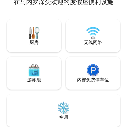
在马内罗深受欢迎的度假屋便利设施
海景无边泳🏊‍♂️池 🍽️ 餐厅*（周四至周日）
快速✨ 无线网络•电视•
限时优惠** - 体验奢华假期
个人资料，查看更
厨房
无线网络
游泳池
内部免费停车位
空调