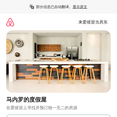
跳
部分信息已自动翻译。
显示原文
至
内
容
来爱彼迎当房东
马内罗的度假屋
在爱彼迎上寻找并预订独一无二的房源