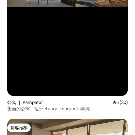
公寓 ｜ Pampatar
平均评分 5
5 (30)
美丽的公寓，位于el angel margarita海滩
房客推荐
房客推荐