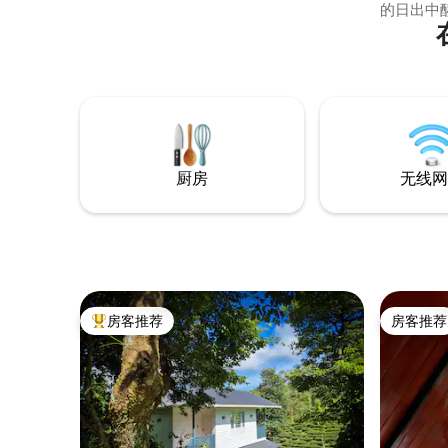
的日出中
醒来，在
徒步，探
绿森林环绕的
日落，在
食，拿本书
far Nie
厨房
无线网
房客推荐
房客推荐
热门「房客推荐」
房客推荐