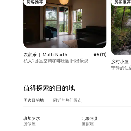
房客推荐
房客推荐
房客推荐
房客推荐
农家乐 ｜ Muttil North
平均评分 5 分（满分
5 (11)
私人2卧室空调咖啡庄园|日出景观
乡村小屋 ｜
宁静的住
值得探索的目的地
周边目的地
附近的热门景点
班加罗尔
北果阿县
度假屋
度假屋