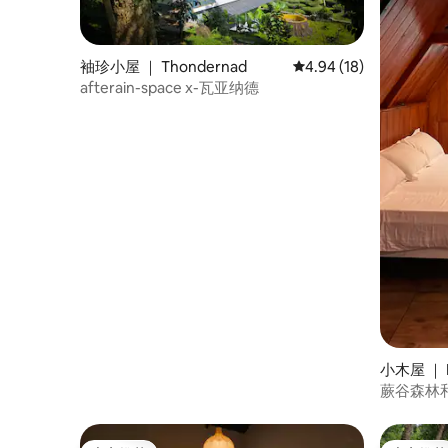
袖珍小屋 ｜ Thondernad
平均评分 4.94 分（满分
4.94 (18)
afterain-space x-瓦亚纳德
小木屋 ｜ P
蕨谷森林