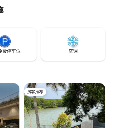
及距离住宿11公里的宁静偏远的Ezhara海
厨房、花
施
滩，在当季享受山药，或只是无所事事地
常适合那
放松身心或凝视河流。 著名的
纳德野外
mridangasaileswari寺庙距离这里37公里，
Kottiyoor寺庙距离这里20公里。
免费停车位
空调
房客推荐
房客推荐