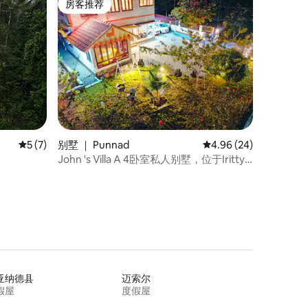
房客推荐
房客推荐
平均评分 5 分（满分 5 分），共 7 条评价
5 (7)
别墅 ｜ Punnad
平均评分 4.96 分（满分
4.96 (24)
John 's Villa A 4卧室私人别墅，位于Iritty
Kannur
亚纳德县
迈索尔
假屋
度假屋