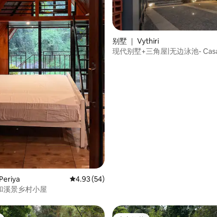
 5 分），共 18 条评价
别墅 ｜ Vythiri
现代别墅+三角屋|无边泳池- Casa
eriya
平均评分 4.93 分（满分 5 分），共 54 条评价
4.93 (54)
和溪景乡村小屋