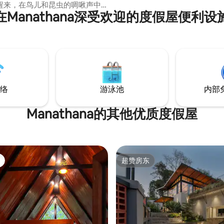
房间都可欣赏到美景。 别墅最多可入住10
醒来，在鸟儿和昆虫的啁啾声中
位房客（+5），配备无线网络、
在Manathana深受欢迎的度假屋便利设
瑜伽垫上伸展身体，在周围短暂
园、火坑和宽敞的户外区域。 非
索秘密瀑布，在被郁郁葱葱的常
些寻求宁静、大自然以及与瓦亚
卡贝山（Kabbe Hills）欣赏
美景同步的人。
篝火旁品尝简单正宗的当地美
到处闲逛，或者练习「Dolce
nte」的艺术
络
游泳池
内部
Manathana的其他优质度假屋
超赞房东
超赞房东