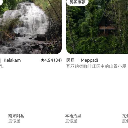
房客推荐
房客推荐
 5 分），共 11 条评价
 Kelakam
平均评分 4.94 分（满分 5 分），共 34 条评价
4.94 (34)
民居 ｜ Meppadi
宿。
瓦亚纳德咖啡庄园中的山景小屋
南果阿县
本地治里
瓦
度假屋
度假屋
度