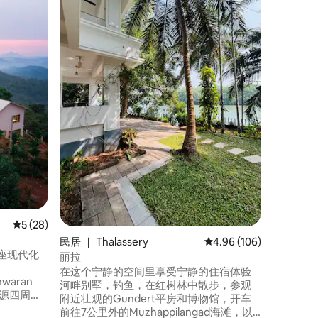
欢迎来到「N
是我们位
玻璃小屋
和2间卫
屋（2间
及一间距
加大双人
徒步旅行
的家常饭
用整个空
平均评分 5 分（满分 5 分），共 28 条评价
5 (28)
民居 ｜ Thalassery
平均评分 4.96 分（满分 
4.96 (106)
一座现代化
丽拉
在这个宁静的空间里享受宁静的住宿体验
waran
河畔别墅，钓鱼，在红树林中散步，参观
房源四周环
附近壮观的Gundert平房和博物馆，开车
，从每个
前往7公里外的Muzhappilangad海滩，以