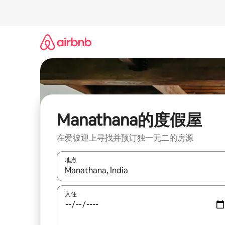
跳
至
内
容
Manathana的度假屋
在爱彼迎上寻找并预订独一无二的房源
地点
如有搜索结果，请使用上下方向键查看，或通过点
入住