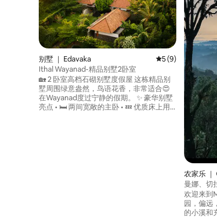
别墅 ｜ Edavaka
平均评分 5 分（满分
5 (9)
Ithal Wayanad-精品别墅2卧室
🏡 2 卧室高档石砌别墅度假屋 这栋精品别
墅周围绿意盎然，鸟语花香，非常适合😍
在Wayanad度过宁静的假期。 ✨ 豪华别墅
亮点 • 🛏️ 两间宽敞的主卧 • 💤 优质床上用
品，配有舒适的被子，让您安然入睡 • 🚿
两间高级套房卫生间 • 🌿 每间卧室均配备
私人花园休息区 • 🍽️ 设施齐全的高档厨房
和餐厅 • 🌳 宁静的花园和室外空间 • 🌐 高速
互联网连接，配备备用连接，适合居家办
公
农家乐 ｜ C
曼娜、切
欢迎来到Manna！
园，偏远
的小溪和充满星