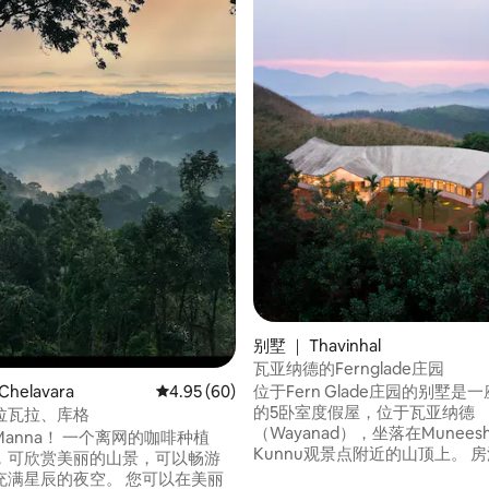
 5 分），共 9 条评价
别墅 ｜ Thavinhal
瓦亚纳德的Fernglade庄园
helavara
平均评分 4.95 分（满分 5 分），共 60 条评价
4.95 (60)
位于Fern Glade庄园的别墅是
的5卧室度假屋，位于瓦亚纳德
拉瓦拉、库格
（Wayanad），坐落在Muneesh
 一个离网的咖啡种植
Kunnu观景点附近的山顶上。 
，可欣赏美丽的山景，可以畅游
绕着郁郁葱葱的绿地和野生动物
辰的夜空。 您可以在美丽