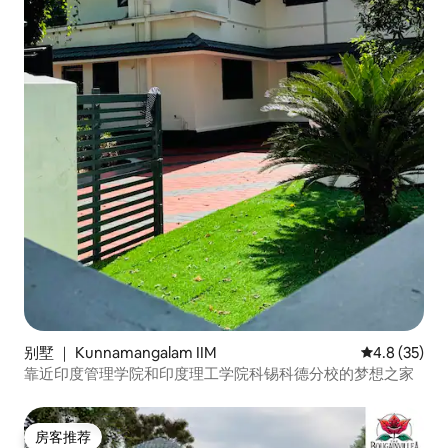
别墅 ｜ Kunnamangalam IIM
平均评分 4.8
4.8 (35)
靠近印度管理学院和印度理工学院科锡科德分校的梦想之家
房客推荐
房客推荐