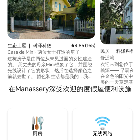
生态土屋 ｜ 科泽科德
平均评分 4.85 分（满分 5 分），共
4.85 (165)
民居 ｜ 科泽科德
Casa de Mini · 两位女士打造的房子
舒适湾
这栋房子是由两位从未见过面的女性建造
欢迎来到您位于科
的。 我丈夫的母亲Mini想象了它，并围绕
桃源—— 早晨在
光线设计了它的形状，然后在选择颜色之
在金色的阳光中，
前就去世了。 颜色和生活都是我的：我把
美的一天奠定基调
它打造成现代又欢快，黄色配天蓝色窗
在Manassery深受欢迎的度假屋便利设施
静静地喝杯茶，还
户，每个房间都有自己的颜色。 一个朋友
亲朋好友欢聚，露
在车库里画了她，一个没有脸的轮廓，周
核心空间。 在室内，您会发现精心布置的
围是她种的树和画中的黄腹鸟。 花园里充
卧室，可提供隐私
满了她喜爱的鸟儿，她会呼唤椰异鹩，直
家人和朋友入住。
到它回应。
厨房
无线网络