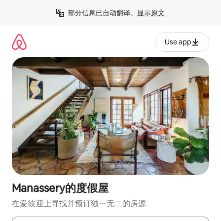
跳
部分信息已自动翻译。
显示原文
至
内
容
Use app
Manassery的度假屋
在爱彼迎上寻找并预订独一无二的房源