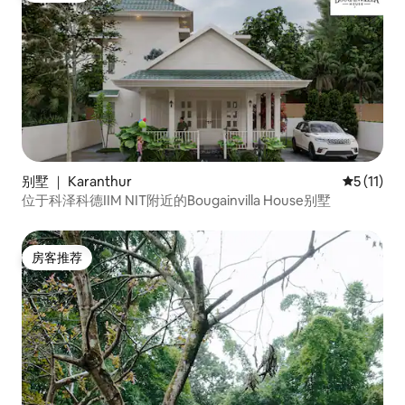
别墅 ｜ Karanthur
平均评分 5
5 (11)
位于科泽科德IIM NIT附近的Bougainvilla House别墅
房客推荐
房客推荐