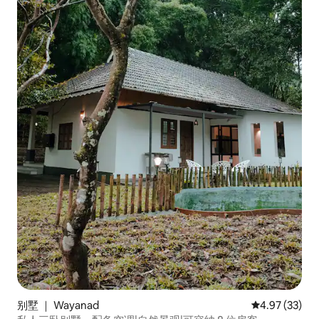
别墅 ｜ Wayanad
平均评分 4.9
4.97 (33)