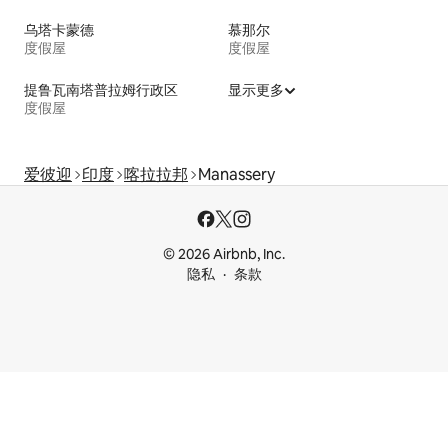
乌塔卡蒙德
慕那尔
度假屋
度假屋
提鲁瓦南塔普拉姆行政区
显示更多
度假屋
爱彼迎
印度
喀拉拉邦
Manassery
© 2026 Airbnb, Inc.
隐私
条款