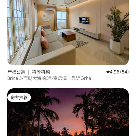
产权公寓 ｜ 科泽科德
平均评分 4.96
4.96 (84)
Brine 3-面朝大海的3卧室房源，靠近Grha
房客推荐
房客推荐