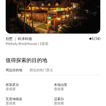
别墅 ｜ 科泽科德
平均评分 5
5 (14)
Melody BrickHouse | 2居室
值得探索的目的地
周边目的地
附近的热门景点
班加罗尔
本地治里
度假屋
度假屋
瓦亚纳德县
迈索尔
度假屋
度假屋