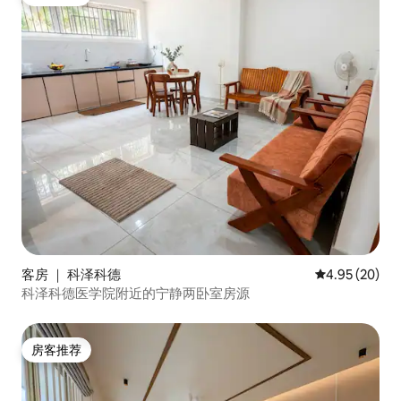
房客推荐
客房 ｜ 科泽科德
平均评分 4.95
4.95 (20)
科泽科德医学院附近的宁静两卧室房源
房客推荐
房客推荐