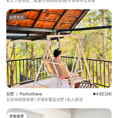
私人三卧别墅，配备空调|自然景观|可容纳 8 位房客
超赞房东
超赞房东
别墅 ｜ Pozhuthana
平均评分 4.92
4.92 (24)
瓦亚纳德度假屋 | 空调全覆盖别墅 | 私人屋顶
房客推荐