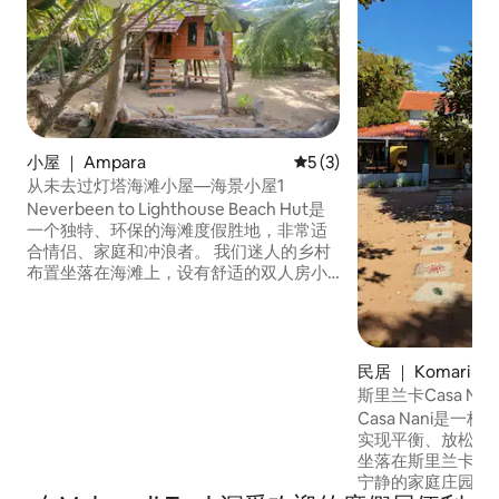
小屋 ｜ Ampara
平均评分 5 分（满分 5 分）
5 (3)
从未去过灯塔海滩小屋—海景小屋1
Neverbeen to Lighthouse Beach Hut是
一个独特、环保的海滩度假胜地，非常适
合情侣、家庭和冲浪者。 我们迷人的乡村
布置坐落在海滩上，设有舒适的双人房小
屋，附带浴室和海景露台。 享受充足且友
好的工作人员，确保您拥有难忘的住宿体
验。 探索更多双人、三人小屋和家庭小
屋，以及标准客房可供选择。 探索阿鲁甘
民居 ｜ Komari
湾（ Arugam Bay ）附近新兴热门景点
斯里兰卡Casa Nani 
Komari灯塔的轻松氛围。
Casa Nani是
实现平衡、放松并
坐落在斯里兰卡岛科
宁静的家庭庄园中