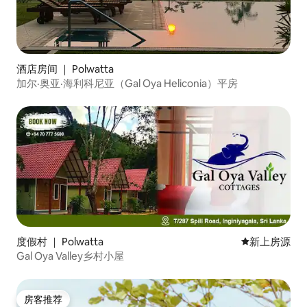
酒店房间 ｜ Polwatta
加尔·奥亚·海利科尼亚（Gal Oya Heliconia）平房
度假村 ｜ Polwatta
新房源
新上房源
Gal Oya Valley乡村小屋
房客推荐
房客推荐