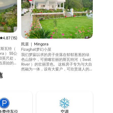
欢迎来到
家庭入住
和团体入
的厨房，
源位于市中
Kalam、
点。 享
并可应要
平均评分 4.87 分（满分 5 分），共 15 条评价
4.87 (15)
的自制餐
民居 ｜ Mingora
）距离斯瓦特（
Fizaghat梦幻小屋
a ） 55公
我们梦寐以求的房子坐落在郁郁葱葱的绿
00英尺处，
色山脉中，可俯瞰壮丽的斯瓦特河（ Swat
当原始的
River ）的壮丽景色。 这栋房子专为与大自
然融为一体，设有大窗户，可欣赏迷人的
 每个房
施
景观。 室内温馨奢华，配有质朴的家具。
山景，让
户外有一个宽敞的露台，是欣赏壮丽景色
的完美场所。 我们的梦幻之家是一个避难
所，全家人都可以在这里享受轻松的住宿
体验，摆脱日常生活的压力。
免费停车位
空调