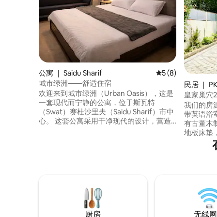
公寓 ｜ Saidu Sharif
平均评分 5 分（满分
5 (8)
城市绿洲——舒适住宿
民居 ｜ P
欢迎来到城市绿洲（Urban Oasis），这是
皇家巢穴2
一套现代而宁静的公寓，位于斯瓦特
Swat
我们的房源部分房客
（Swat）赛杜沙里夫（Saidu Sharif）市中
带英语浴室，
心。 这套公寓采用干净现代的设计，营造
有古董木制
出平静轻松的氛围，适合短期和长期入
地板床垫
住。 一个关键亮点： 自助入住 黄金地段
46英寸LED电视 配备全
📍。 热门旅游景点、餐厅 🍽️、 医院🏥、 安
肯伍德（ KE
全的停车位 🚗 轻松前往餐饮和购物场所 无
用厨具用具燃气瓶
论您是来游玩斯瓦特，还是只想放松身
基于房间
心，Urban Oasis 都能为您提供舒适便捷的
可以从餐厅
住宿体验 🌙✨
厨房
无线网