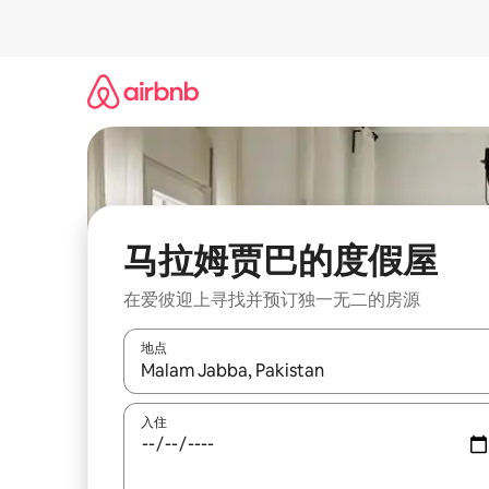
跳
至
内
容
马拉姆贾巴的度假屋
在爱彼迎上寻找并预订独一无二的房源
地点
如有搜索结果，请使用上下方向键查看，或通过点
入住