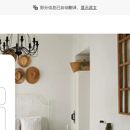
部分信息已自动翻译。
显示原文
击或滑动手势浏览。