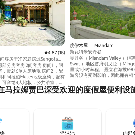
 5 分），共 8 条评价
度假木屋 ｜ Miandam
斯瓦特米安丹谷
K
平均评分 4.87 分（满分 5 分），共 15 条评价
4.87 (15)
曼丹谷（ Miandam Valley 
间客房干净家庭房源Sangota
Swat ）地区首府明戈拉（ Mingor
房 2间客房 房间1 ，附
里或1小时车程。 矗立在海拔59
带2张单人床地毯 房间2 ，配
游客没有受到影响，因此拥有相
和阿拉伯Majles地板座椅，配有
自然美景。 这栋房子以半传统建筑为基
，可容纳4人地板，公共浴室，
础，花园和房间基于不同的楼层。
在马拉姆贾巴深受欢迎的度假屋便利设
新的进口冰箱 还有
间都通往阳台，可欣赏到清爽的
NWOOD ）的微波炉 熨斗和家
您放松身心。 别忘了，步行5-10分钟即可
等。 我们的房源价格仅
到达下方的冰冷溪流。
（无休息快速）如果需要休息，
安排，现金价格为500 PKR/人
络
游泳池
内部