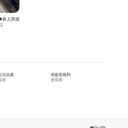
新房源
新上房源
店
瓦尔品第
讷提亚格利
假屋
度假屋