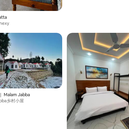
tta
nexy
Malam Jabba
Jabba乡村小屋