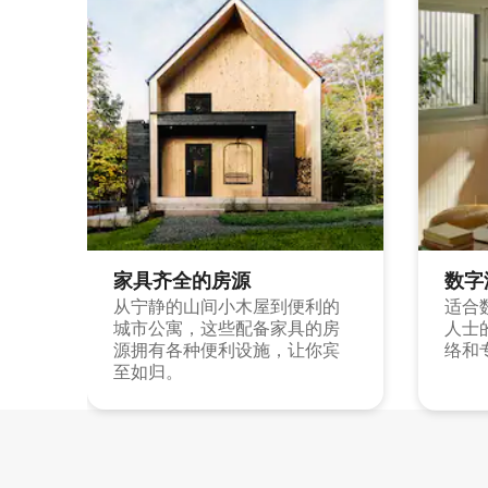
家具齐全的房源
数字
从宁静的山间小木屋到便利的
适合
城市公寓，这些配备家具的房
人士
源拥有各种便利设施，让你宾
络和
至如归。