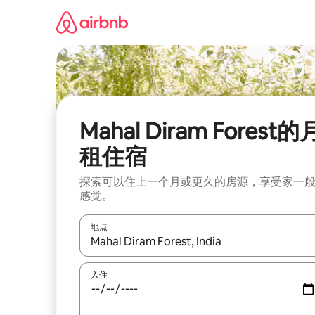
跳
至
内
容
Mahal Diram Forest的
租住宿
探索可以住上一个月或更久的房源，享受家一
感觉。
地点
如有搜索结果，请使用上下方向键查看，或通过点
入住