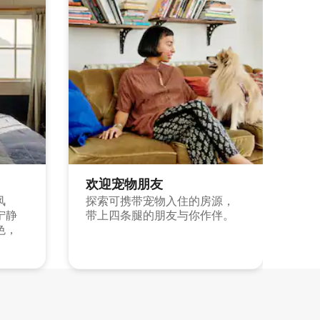
欢迎宠物朋友
风
探索可携带宠物入住的房源，
宁静
带上四条腿的朋友与你作伴。
色，