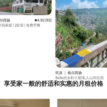
格尔西扬
平均评分 4.92 分（满分 5 分），共 93 条评价
4.92 (93)
s 寄宿家庭 | 2卧室 | 免费早餐
分 5 分），共 5 条评价
民居 ｜ 格尔西扬
Belle的乡村小屋|私人山间住宿
享受家一般的舒适和实惠的月租价格