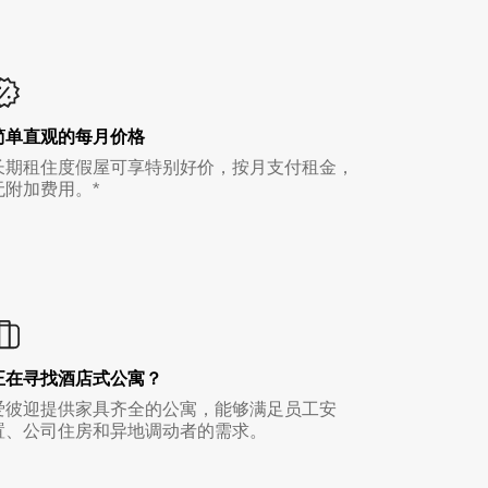
简单直观的每月价格
长期租住度假屋可享特别好价，按月支付租金，
无附加费用。*
正在寻找酒店式公寓？
爱彼迎提供家具齐全的公寓，能够满足员工安
置、公司住房和异地调动者的需求。