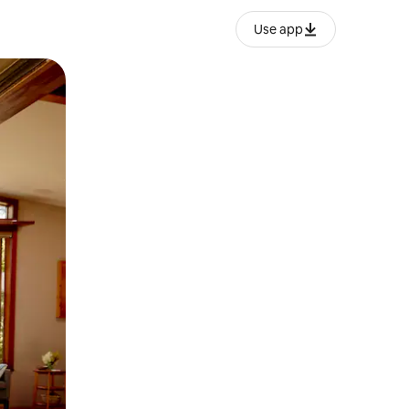
Use app