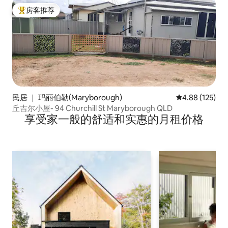
房客推荐
热门「房客推荐」
民居 ｜ 玛丽伯勒(Maryborough)
平均评分 4.88
4.88 (125)
丘吉尔小屋- 94 Churchill St Maryborough QLD
享受家一般的舒适和实惠的月租价格