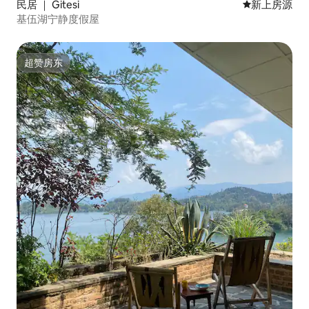
民居 ｜ Gitesi
新房源
新上房源
基伍湖宁静度假屋
超赞房东
超赞房东