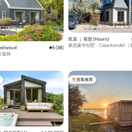
民居 ｜ 荷恩 (Hoorn)
豪恩豪华别墅：Casa Kendel （靠近阿姆斯
5 分），共 14 条评价
stwoud
平均评分 5 分（满分 5 分），共 38 条评价
5 (38)
特丹）
方森林
房客推荐
热门「房客推荐」