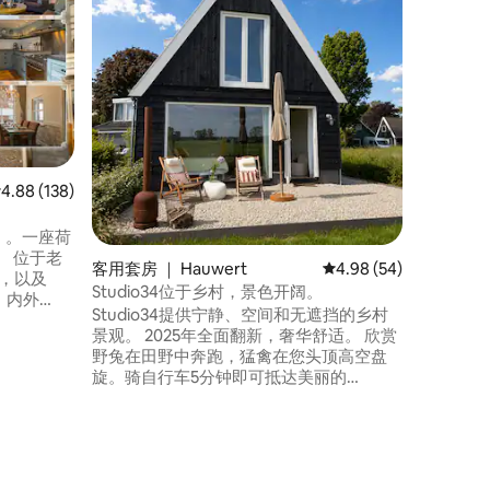
屋。
在美丽的西
Oostw
「Haze
栏。 这
内。 房
好。 Hazeweel是一栋舒适、现代化、宽敞
的房子，
生间和2间卧室。
露台家具
均评分 4.88 分（满分 5 分），共 138 条评价
4.88 (138)
e ）。一座荷
。 位于老
客用套房 ｜ Hauwert
平均评分 4.98 分（满分
4.98 (54)
 ，以及
Studio34位于乡村，景色开阔。
。内外
Studio34提供宁静、空间和无遮挡的乡村
容纳6位房
景观。 2025年全面翻新，奢华舒适。 欣赏
在
野兔在田野中奔跑，猛禽在您头顶高空盘
。 这是
旋。骑自行车5分钟即可抵达美丽的
纪念碑，
Egboetswater自然保护区，这里适合热爱
缺乏任何
大自然、宁静和自由的人士。 但想要寻找
喧嚣的人，15分钟即可到达霍恩市中心，
40分钟即可到达阿姆斯特丹。 简而言之，
这是一个很好的房源，带私人花园，还有