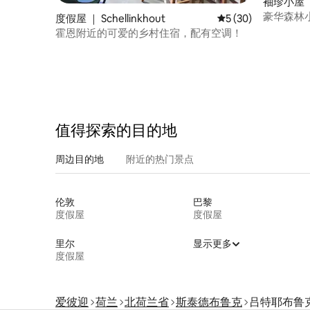
袖珍小屋 ｜
e)
豪华森林
度假屋 ｜ Schellinkhout
平均评分 5 分（满分 
5 (30)
房和空调
霍恩附近的可爱的乡村住宿，配有空调！
值得探索的目的地
周边目的地
附近的热门景点
伦敦
巴黎
度假屋
度假屋
里尔
显示更多
度假屋
爱彼迎
荷兰
北荷兰省
斯泰德布鲁克
吕特耶布鲁