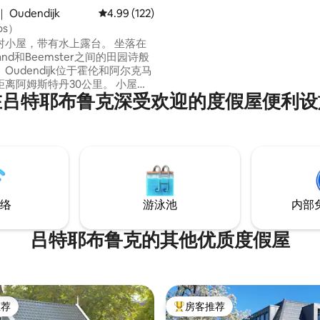
Oudendijk
平均评分 4.99 分（满分 5 分），共 122 条评价
4.99 (122)
os）
小屋，带有水上露台。 坐落在
olland和Beemster之间的田园诗般
Oudendijk位于霍伦和阿尔克马
离阿姆斯特丹30公里。 小屋：
在吕特耶布鲁克深受欢迎的度假屋便利设
桌和2把椅子。 配备齐全的厨房。
马桶、淋浴和洗手池。 双人床
线网
太阳能电池板实现自给自足。 露
椅和1套小酒馆餐具。 车库可停
自行车。步行/自行车道和各种餐
络
游泳池
内部
吕特耶布鲁克的其他优质度假屋
推荐
房客推荐
客推荐」
热门「房客推荐」