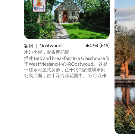
客房 ｜ Oostwoud
平均评分 4.94 分（满分 
4.94 (616)
水边小屋，配备摩托艇
描述 Bed and breakfast In a Glasshouse位
于Westfriesland中心的Oostwoud。 这是
一栋乡村屋式房源，位于我们的玻璃单间
公寓后面，位于深海滨花园中。 它可以作
为住宿加早餐出租，也可作为长期度假屋
出租。 除此之外，拐角处有一家Grand
Cafe De Post咖啡馆，您可以在那里享用
美味佳肴和披萨店Giovanni Midwoud。 有
付费的摩托艇可供使用。 如需了解更多信
息，请联系我。