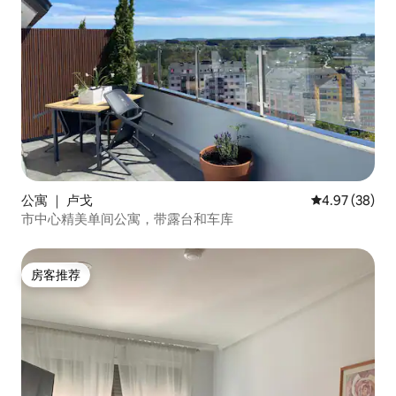
公寓 ｜ 卢戈
平均评分 4.97
4.97 (38)
市中心精美单间公寓，带露台和车库
房客推荐
房客推荐