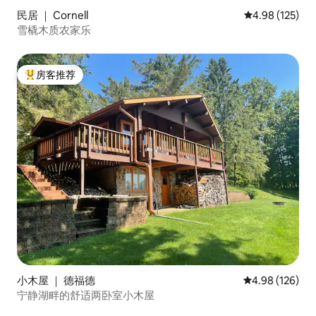
民居 ｜ Cornell
平均评分 4.98
4.98 (125)
雪橇木质农家乐
房客推荐
热门「房客推荐」
小木屋 ｜ 德福德
平均评分 4.98
4.98 (126)
宁静湖畔的舒适两卧室小木屋