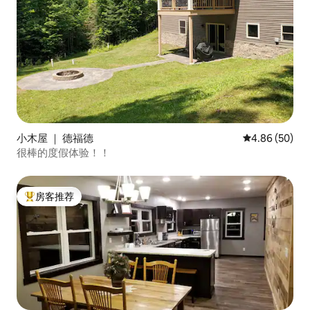
小木屋 ｜ 德福德
平均评分 4.86
4.86 (50)
很棒的度假体验！！
房客推荐
热门「房客推荐」