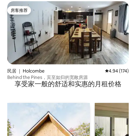
房客推荐
房客推荐
民居 ｜ Holcombe
平均评分 4.94
4.94 (174)
Behind the Pines，宾至如归的宽敞房源
享受家一般的舒适和实惠的月租价格