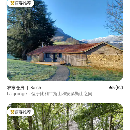
房客推荐
热门「房客推荐」
农家仓房 ｜ Seich
平均评分 5
5 (52)
La grange，位于比利牛斯山和安第斯山之间
房客推荐
热门「房客推荐」