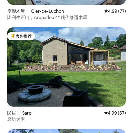
度假木屋 ｜ Cier-de-Luchon
平均评分 4.99
4.99 (77)
比利牛斯山，Arapadou 4* 现代舒适木屋
房客推荐
热门「房客推荐」
民居 ｜ Sarp
平均评分 4.99
4.99 (67)
磨坊之家