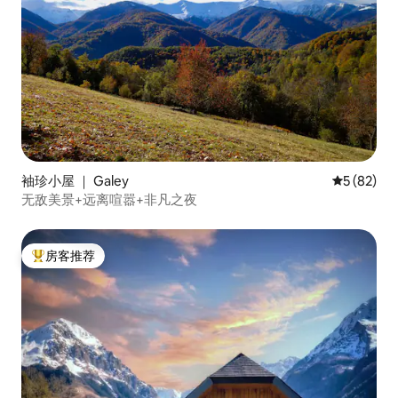
袖珍小屋 ｜ Galey
平均评分 5
5 (82)
无敌美景+远离喧嚣+非凡之夜
房客推荐
热门「房客推荐」