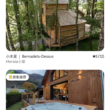
小木屋 ｜ Bernadets-Dessus
平均评分 5
5 (12)
Merisia小屋
房客推荐
热门「房客推荐」