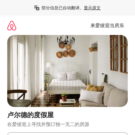
跳
部分信息已自动翻译。
显示原文
至
内
容
来爱彼迎当房东
卢尔德的度假屋
在爱彼迎上寻找并预订独一无二的房源