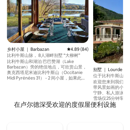
乡村小屋 ｜ Barbazan
平均评分 4.89 分（满分 5 分），
4.89 (84)
比利牛斯山脉， 8人湖畔别墅 “大柳树”
比利牛斯山和湖泊 巴巴赞湖（Lake
Barbazan）旁的绝佳地点，可欣赏山景，
别墅 ｜ Lourde
奥克西塔尼米迪比利牛斯山（Occitanie
位于比利牛斯山脉
Midi Pyrénées 31） - 2 间小屋，如果此房
欢迎您来到我们位
源不可订，请查看
带风景如画的小村
https://www.airbnb.fr/rooms/1150819758237335875
宁静、私人游泳池
-不容忽视的死胡同 -运动（山地自行车、
雪场仅25分钟车程，
钓鱼、徒步旅行、攀岩、白水高尔夫、滑
在卢尔德深受欢迎的度假屋便利设施
Gar）、卡吉尔峰（Pi
翔伞滑雪） -游览： St Bertrand de
（Lac d'Oô）（
Cges、Luchon、Caves、Aran公园 -滑雪
行，靠近芒特山口（Co
胜地：Mourtis、Luchon、Peyragudes、
常适合骑自行车。
Nistos -距离西班牙30公里 禁止携带宠物
一起度过一个真实