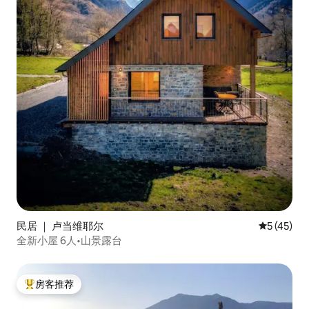
民居 ｜ 卢当维耶尔
平均评分 5
5 (45)
全新小屋 6人•山景露台
房客推荐
热门「房客推荐」