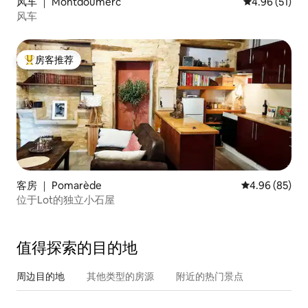
风车 ｜ Montdoumerc
平均评分 4.9
4.96 (51)
风车
房客推荐
热门「房客推荐」
客房 ｜ Pomarède
平均评分 4.96
4.96 (85)
位于Lot的独立小石屋
值得探索的目的地
周边目的地
其他类型的房源
附近的热门景点