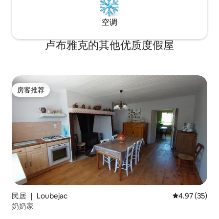
空调
卢布雅克的其他优质度假屋
房客推荐
房客推荐
民居 ｜ Loubejac
平均评分 4.9
4.97 (35)
奶奶家