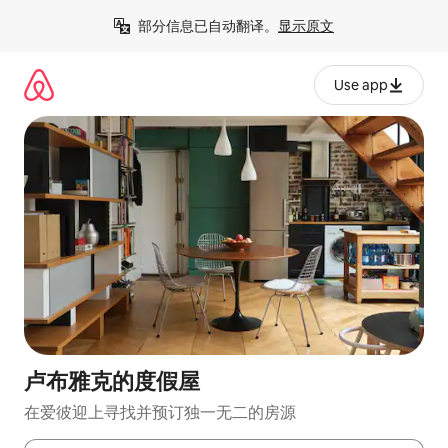
跳
部分信息已自动翻译。
显示原文
至
内
容
Use app
卢布雅克的度假屋
在爱彼迎上寻找并预订独一无二的房源