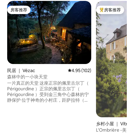
房客推荐
房客推荐
房客推荐
热门「房客推荐」
民居 ｜ Vézac
平均评分 4.95 分（满分 5 分），共
4.95 (102)
森林中的一小块天堂
一片真正的天堂 这座正宗的佩里古尔丁（
Périgourdine ）正宗的佩里古尔丁（
Périgourdine ）受到金三角中心森林的宁
静保护 位于神奇的小村庄，距萨拉特（
Sarlat ） 15分钟。 这栋房子罕见而独特，
是我的宝藏！ 住宿期间可喂⚠️2只可爱的
猫。 非常感谢房东，他们有时会带回"礼
物"（鸟类、田鼠）…… 距离著名且豪华的
乡村小屋 ｜ Vitrac
贝纳克城堡（Château de Beynac）仅2公
L'Ombrière -