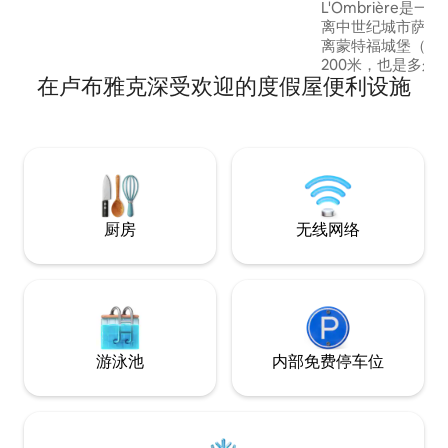
里。 请记得携带床单、被套和枕套，床
L'Ombrière是
160
离中世纪城市萨拉特（ 
离蒙特福城堡（ Châte
200米，也是多尔
在卢布雅克深受欢迎的度假屋便利设施
庄。 多尔多涅谷（ Dordogne Valley ）的
美丽全景，靠近河流
适合参观该地区的所有
亮的卧室，每间卧
独立卫生间。 2间
厨房
无线网络
游泳池
内部免费停车位