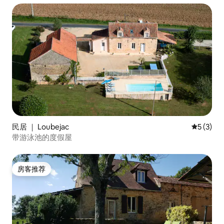
民居 ｜ Loubejac
平均评分 
5 (3)
带游泳池的度假屋
房客推荐
房客推荐