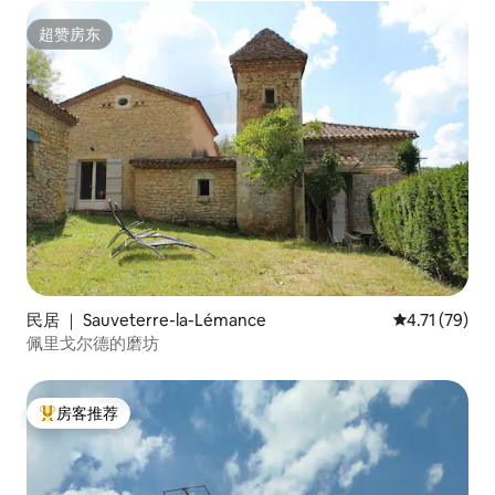
超赞房东
超赞房东
民居 ｜ Sauveterre-la-Lémance
平均评分 4.7
4.71 (79)
佩里戈尔德的磨坊
房客推荐
热门「房客推荐」