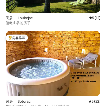
民居 ｜ Loubejac
平均评分 5
5 (12)
俯瞰山谷的房子
房客推荐
热门「房客推荐」
民居 ｜ Soturac
平均评分 5
5 (22)