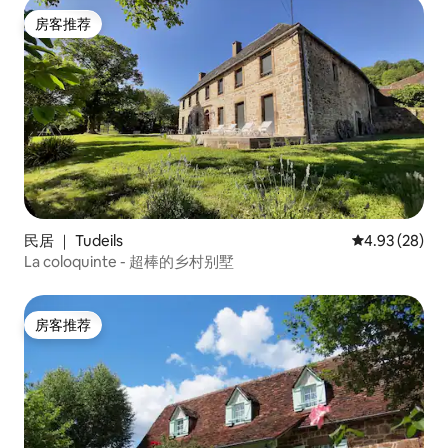
房客推荐
房客推荐
民居 ｜ Tudeils
平均评分 4.93
4.93 (28)
La coloquinte - 超棒的乡村别墅
房客推荐
房客推荐