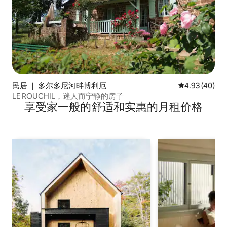
民居 ｜ 多尔多尼河畔博利厄
平均评分 4.9
4.93 (40)
LE ROUCHIL，迷人而宁静的房子
享受家一般的舒适和实惠的月租价格