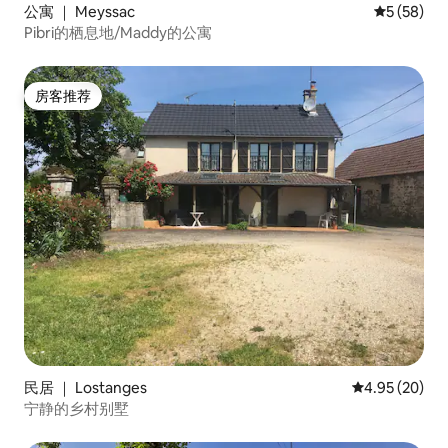
公寓 ｜ Meyssac
平均评分 5
5 (58)
Pibri的栖息地/Maddy的公寓
房客推荐
房客推荐
民居 ｜ Lostanges
平均评分 4.95
4.95 (20)
宁静的乡村别墅