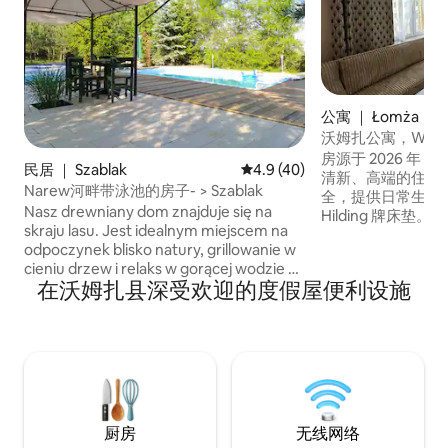
公寓 ｜ Łomża
沃姆扎公寓，Wiejsk
房源于 2026 年
民居 ｜ Szablak
平均评分 4.9 分（满分 5 分），
4.9 (40)
清新、高端的住宿
Narew河畔带泳池的房子- > Szablak
全，提供日常生活
Nasz drewniany dom znajduje się na
Hilding 牌床
skraju lasu. Jest idealnym miejscem na
和空气炸锅。 房客还可
odpoczynek blisko natury, grillowanie w
英寸智能电视、洗
cieniu drzew i relaks w gorącej wodzie w
及可容纳 250 辆
在沃姆扎县深受欢迎的度假屋便利设施
6 os. balii z jacuzzi i hydromasażem.
商店、WORDA、
Wieczorem obowiązkowo sauna i kąpiel
w basenie z podgrzewaną wodą, który
znajduje się w nastrojowym ogrodzie
rozświetlonym pięknymi girlandami. W
poszukiwaniu pięknych widoków
polecamy wschody i zachody słońca nad
rzeką Narew, tuż za działką ; )
厨房
无线网络