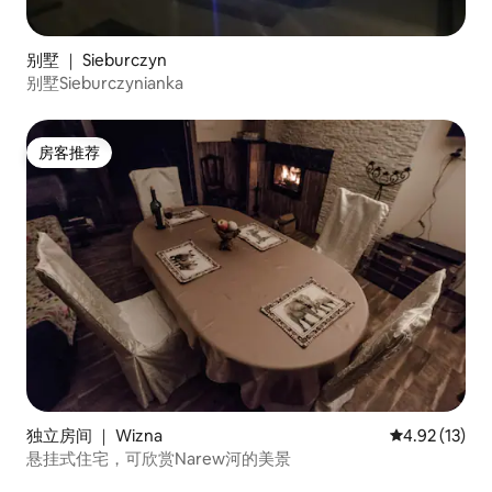
别墅 ｜ Sieburczyn
别墅Sieburczynianka
房客推荐
房客推荐
独立房间 ｜ Wizna
平均评分 4.9
4.92 (13)
悬挂式住宅，可欣赏Narew河的美景