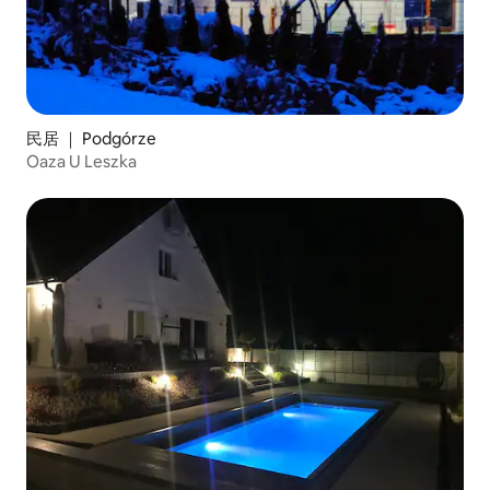
民居 ｜ Podgórze
Oaza U Leszka