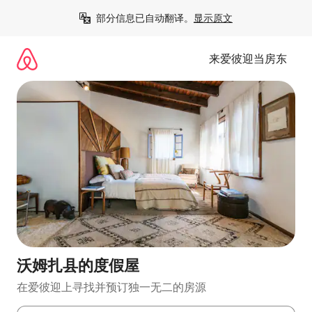
跳
部分信息已自动翻译。
显示原文
至
内
容
来爱彼迎当房东
沃姆扎县的度假屋
在爱彼迎上寻找并预订独一无二的房源