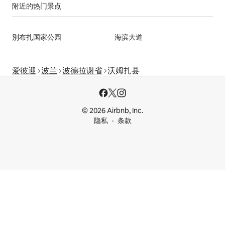
附近的热门景点
別布扎国家公园
海滨大道
爱彼迎
波兰
波德拉谢省
沃姆扎县
© 2026 Airbnb, Inc.
隐私
条款