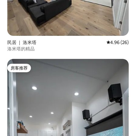
民居 ｜ 洛米塔
平均评分 4.96
4.96 (26)
洛米塔的精品
房客推荐
房客推荐