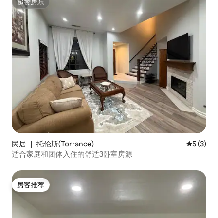
超赞房东
超赞房东
民居 ｜ 托伦斯(Torrance)
平均评分 
5 (3)
适合家庭和团体入住的舒适3卧室房源
房客推荐
房客推荐