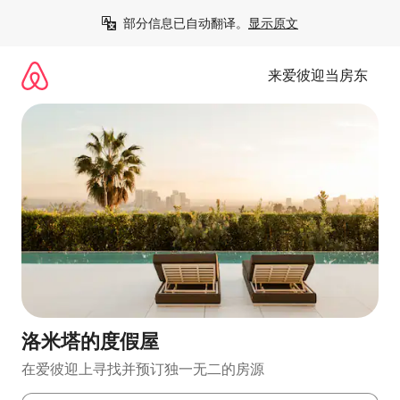
跳
部分信息已自动翻译。
显示原文
至
内
容
来爱彼迎当房东
洛米塔的度假屋
在爱彼迎上寻找并预订独一无二的房源