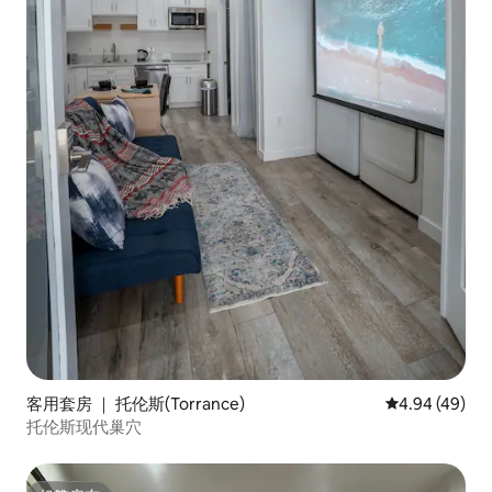
客用套房 ｜ 托伦斯(Torrance)
平均评分 4.94
4.94 (49)
托伦斯现代巢穴