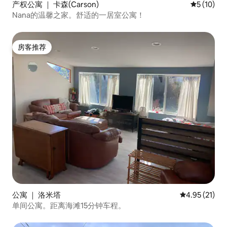
产权公寓 ｜ 卡森(Carson)
平均评分 5
5 (10)
Nana的温馨之家。舒适的一居室公寓！
房客推荐
房客推荐
公寓 ｜ 洛米塔
平均评分 4.9
4.95 (21)
单间公寓。距离海滩15分钟车程。