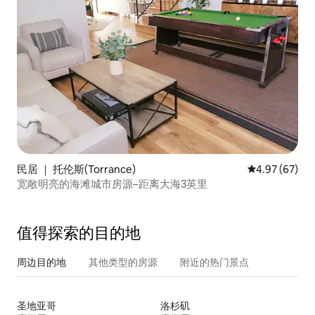
民居 ｜ 托伦斯(Torrance)
平均评分 4.97
4.97 (67)
宽敞明亮的海滩城市房源–距离大海3英里
值得探索的目的地
周边目的地
其他类型的房源
附近的热门景点
圣地亚哥
洛杉矶