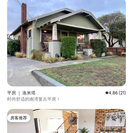
平房 ｜ 洛米塔
平均评分 4.8
4.86 (21)
时尚舒适的南湾复古平房！
房客推荐
房客推荐