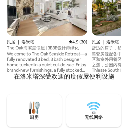
民居 ｜ 洛米塔
平均评分 4.9 分（满分 5 分），
4.9 (30)
民居 ｜ 洛米塔
The Oak海滨度假屋 | 3B3B设计师绿化
舒适的房子，私人
电动车
Welcome to The Oak Seaside Retreat—a
整套房源配备中央
fully renovated 3 bed, 3 bath designer
区和室外用餐区。
home tucked in a quiet cul-de-sac. Enjoy
之遥，公园内有篮
brand-new furnishings, a fully stocked
Thlesse Sout
在洛米塔深受欢迎的度假屋便利设施
kitchen, fresh linens, free WiFi, and in-
（Palos Verdes
unit washer and dryer. Set on an
和所有海滩城市。 
expansive lot with a spacious backyard
全食超市（ Whole
and front yard, the home offers both
众多餐厅。 乘车约
privacy and plenty of outdoor space.
徒步旅行和海岸日
Just minutes from Rolling Hills,shopping,
洛杉矶市中心仅2
and 15 minutes to the beach, this stylish
性！
retreat is the perfect blend of comfort,
厨房
无线网络
convenience, and coastal living.