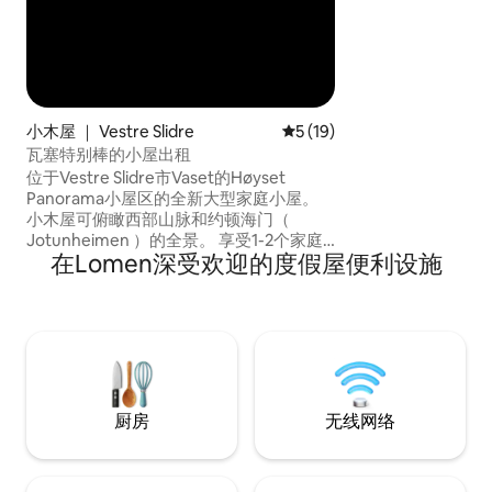
小木屋 ｜ Vestre Slidre
平均评分 5 分（满分 5 分），
5 (19)
瓦塞特别棒的小屋出租
位于Vestre Slidre市Vaset的Høyset
Panorama小屋区的全新大型家庭小屋。
小木屋可俯瞰西部山脉和约顿海门（
Jotunheimen ）的全景。 享受1-2个家庭
在Lomen深受欢迎的度假屋便利设施
的美好时光。 附近有许多精致的徒步道和
顶级攀岩。 Vaset是一辆著名的自行车
Norado。 驾车5分钟即可抵达小木屋和高
山坡下方的滑雪租赁。 距离Hemsedal约
50分钟车程，距离Fagernes约20分钟车
程。 小丑有各种各样的当地美食、运动商
店和几家舒适的餐厅，车程很短。
厨房
无线网络