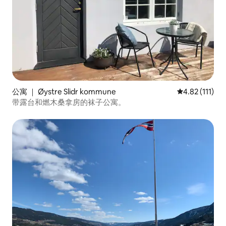
公寓 ｜ Øystre Slidr kommune
平均评分 4.82
4.82 (111)
带露台和燃木桑拿房的袜子公寓。