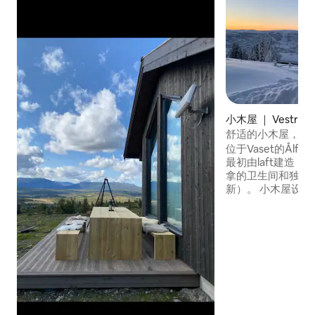
小木屋 ｜ Vestre Sl
舒适的小木屋，可
位于Vaset的Ålf
最初由laft建造
拿的卫生间和独立卫生
新）。 小木屋设有
具的阁楼。 厨房
此符合今天的标准
机。 小屋面向西南，
可以欣赏到Knippa、
Vasetvannet
棒的徒步旅行目的