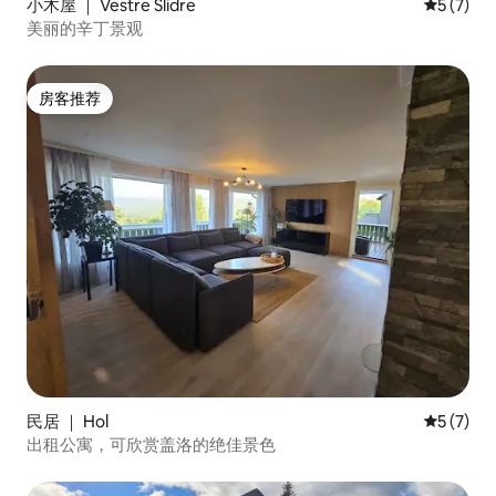
小木屋 ｜ Vestre Slidre
平均评分 
5 (7)
美丽的辛丁景观
房客推荐
房客推荐
民居 ｜ Hol
平均评分 
5 (7)
出租公寓，可欣赏盖洛的绝佳景色