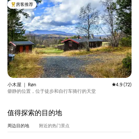
房客推荐
热门「房客推荐」
小木屋 ｜ Røn
平均评分 4.9
4.9 (72)
僻静的位置，位于徒步和自行车骑行的天堂
值得探索的目的地
周边目的地
附近的热门景点