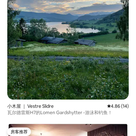
小木屋 ｜ Vestre Slidre
平均评分 4.8
4.86 (14)
瓦尔德雷斯H7的Lomen Gardshytter -游泳和钓鱼！
房客推荐
房客推荐