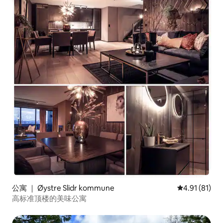
公寓 ｜ Øystre Slidr kommune
平均评分 4.9
4.91 (81)
高标准顶楼的美味公寓