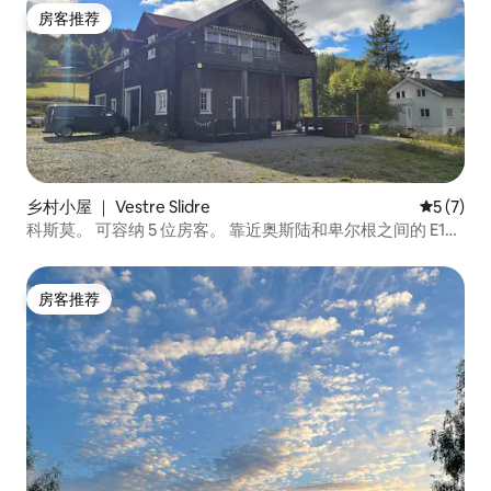
房客推荐
房客推荐
乡村小屋 ｜ Vestre Slidre
平均评分 
5 (7)
科斯莫。 可容纳 5 位房客。 靠近奥斯陆和卑尔根之间的 E16
公路
房客推荐
房客推荐