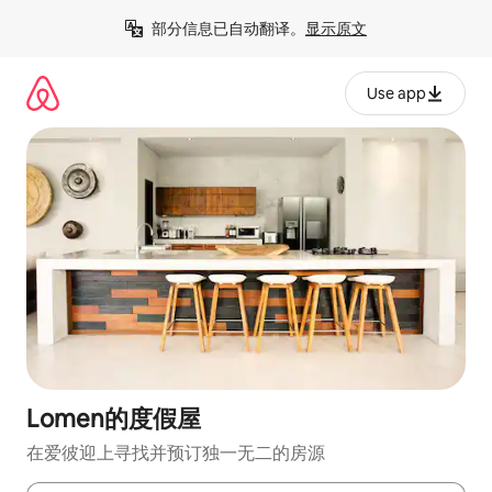
跳
部分信息已自动翻译。
显示原文
至
内
容
Use app
Lomen的度假屋
在爱彼迎上寻找并预订独一无二的房源