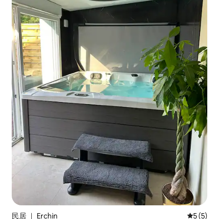
民居 ｜ Erchin
平均评分 
5 (5)