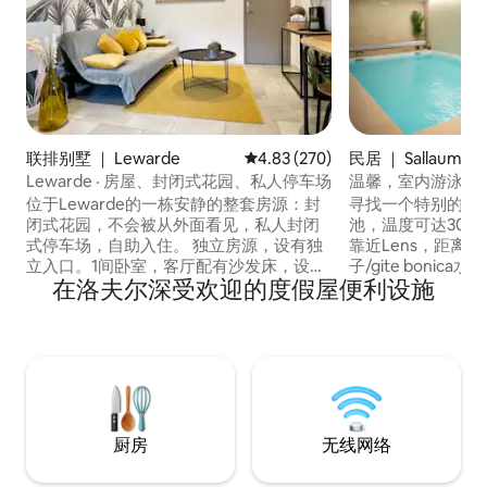
联排别墅 ｜ Lewarde
平均评分 4.83 分（满分 5 分），共
4.83 (270)
民居 ｜ Sallaumine
Lewarde · 房屋、封闭式花园、私人停车场
温馨，室内游泳池
位于Lewarde的一栋安静的整套房源：封
寻找一个特别的地方
闭式花园，不会被从外面看见，私人封闭
池，温度可达30
式停车场，自助入住。 独立房源，设有独
靠近Lens，距离里尔3
立入口。1间卧室，客厅配有沙发床，设备
子/gite boni
在洛夫尔深受欢迎的度假屋便利设施
齐全的厨房、洗衣机、无线网络。 烧烤和
调、温馨的巴厘岛
户外用餐区。 非常适合情侣/夫妻、远程办
段美好的时光。 在泳池里，您可以使用房
公、中途停留或携带狗狗入住。 距离历史
源内的视频投影仪
悠久的矿业中心和Bois de Lewarde仅1分
听音乐并观看您的NE
钟路程，距离杜埃10分钟路程。 非常干
sNAP ： BONICASPA
净。您会在这里有宾至如归的感觉。
厨房
无线网络