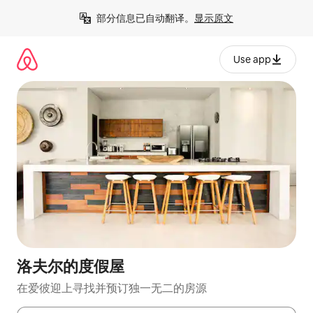
跳
部分信息已自动翻译。
显示原文
至
内
容
Use app
洛夫尔的度假屋
在爱彼迎上寻找并预订独一无二的房源