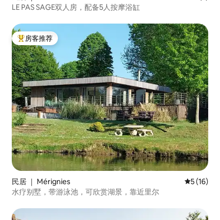
LE PAS SAGE双人房，配备5人按摩浴缸
房客推荐
热门「房客推荐」
民居 ｜ Mérignies
平均评分 5
5 (16)
水疗别墅，带游泳池，可欣赏湖景，靠近里尔