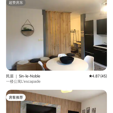
超赞房东
超赞房东
民居 ｜ Sin-le-Noble
平均评分 4.8
4.87 (45)
一楼公寓L'escapade
房客推荐
房客推荐