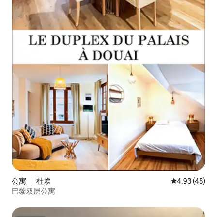
公寓 ｜ 杜埃
平均评分 4.9
4.93 (45)
巴黎双层公寓