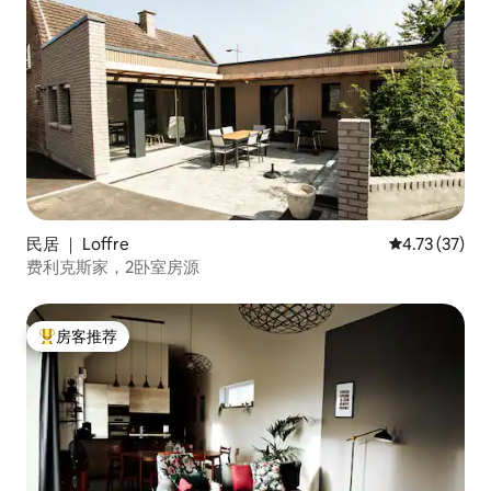
民居 ｜ Loffre
平均评分 4.7
4.73 (37)
费利克斯家，2卧室房源
房客推荐
热门「房客推荐」