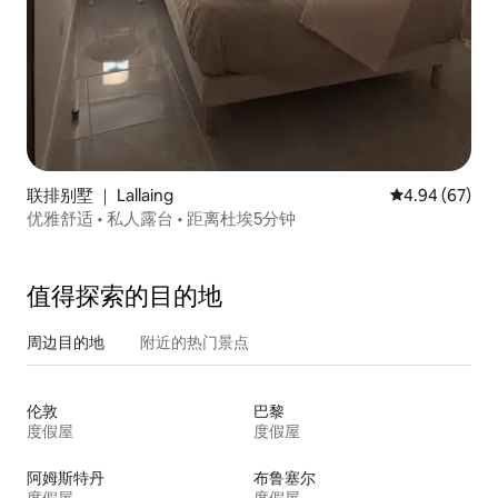
联排别墅 ｜ Lallaing
平均评分 4.94
4.94 (67)
优雅舒适 • 私人露台 • 距离杜埃5分钟
值得探索的目的地
周边目的地
附近的热门景点
伦敦
巴黎
度假屋
度假屋
阿姆斯特丹
布鲁塞尔