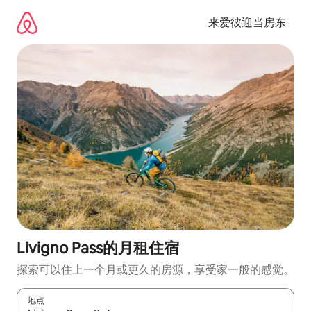
跳
至
来爱彼迎当房东
内
容
Livigno Pass的月租住宿
探索可以住上一个月或更久的房源，享受家一般的感觉。
地点