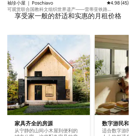
袖珍小屋 ｜ Poschiavo
平均评分 4.9
4.98 (45)
可观赏联合国教科文组织世界遗产——雷蒂亚铁路
享受家一般的舒适和实惠的月租价格
（Rhaetian Railway）景观的袖珍小屋
家具齐全的房源
数字游民和旅
从宁静的山间小木屋到便利的
适合数字游民和