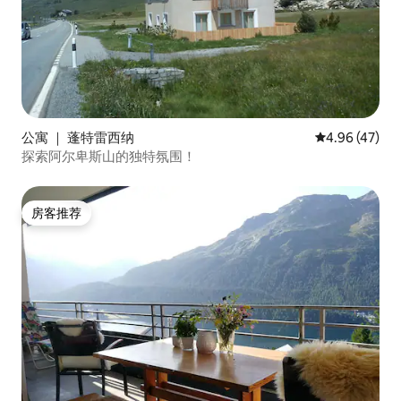
公寓 ｜ 蓬特雷西纳
平均评分 4.9
4.96 (47)
探索阿尔卑斯山的独特氛围！
房客推荐
房客推荐