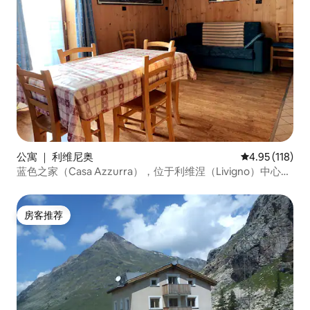
公寓 ｜ 利维尼奥
平均评分 4.95
4.95 (118)
蓝色之家（Casa Azzurra），位于利维涅（Livigno）中心地
带，公寓C
房客推荐
房客推荐