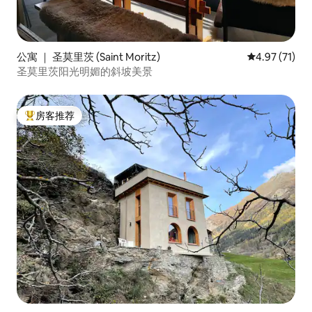
公寓 ｜ 圣莫里茨 (Saint Moritz)
平均评分 4.9
4.97 (71)
圣莫里茨阳光明媚的斜坡美景
房客推荐
热门「房客推荐」