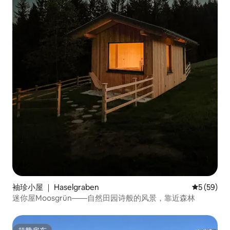
袖珍小屋 ｜ Haselgraben
平均评分 5
5 (59)
迷你屋Moosgrün——自然田园诗般的风景，靠近森林