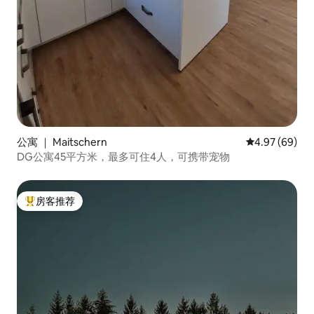
公寓 ｜ Maitschern
平均评分 4.97
4.97 (69)
DG公寓45平方米，最多可住4人，可携带宠物
房客推荐
热门「房客推荐」