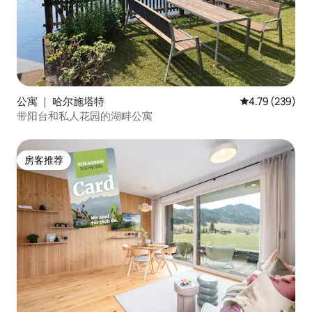
公寓 ｜ 哈尔施塔特
平均评分 4.79
4.79 (239)
带阳台和私人花园的湖畔公寓
房客推荐
房客推荐