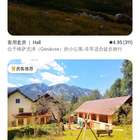
客用套房 ｜ Hall
平均评分 4.95
4.95 (311)
位于格萨尤泽（Gesäuse）的小公寓-非常适合徒步旅行
房客推荐
热门「房客推荐」