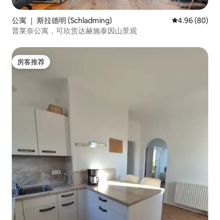
公寓 ｜ 斯拉德明 (Schladming)
平均评分 4.96
4.96 (80)
普莱奈公寓，可欣赏达赫施泰因山景观
房客推荐
房客推荐