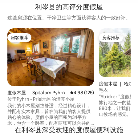
利岑县的高评分度假屋
这些房源在位置、干净卫生等方面获得客人的一致好评。
房客推荐
房客推荐
房客推荐
房客推荐
度假木屋 ｜ 哈尔施
戈伊瑟恩
毛衣
度假木屋 ｜ Spital am Pyhrn
平均评分 4.98 分（满分 5 分），共
4.98 (125)
“Strickerl”
位于Pyhrn - Priel地区的漂亮小屋
旅行地之一的盐室阁。 我们位
我们的小木屋别致舒适，经过精心设计，
880米，让我们的
并配有实木家具，旨在为我们的客人提供
山牧场的感觉。 在这里，您可以放松身
贴心的体验。度假小屋的面积为34平方
心，享受奥地利的田
米，包含一个卧室，配有两张可以合并的
屋设有2间卧室、1
在利岑县深受欢迎的度假屋便利设施
床（0.9 x 2.0米）。客厅厨房内有一个小
卫生间，您可以在
阁楼（舒适窝），可通过自由的楼梯到
称为您的世外桃源