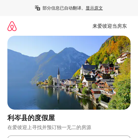
跳
部分信息已自动翻译。
显示原文
至
内
容
来爱彼迎当房东
利岑县的度假屋
在爱彼迎上寻找并预订独一无二的房源