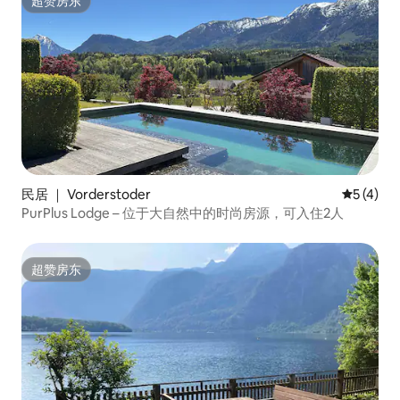
超赞房东
超赞房东
民居 ｜ Vorderstoder
平均评分 
5 (4)
PurPlus Lodge – 位于大自然中的时尚房源，可入住2人
超赞房东
超赞房东