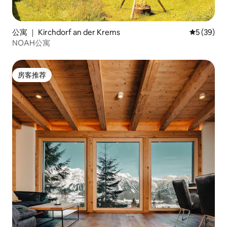
公寓 ｜ Kirchdorf an der Krems
平均评分 5
5 (39)
NOAH公寓
房客推荐
房客推荐