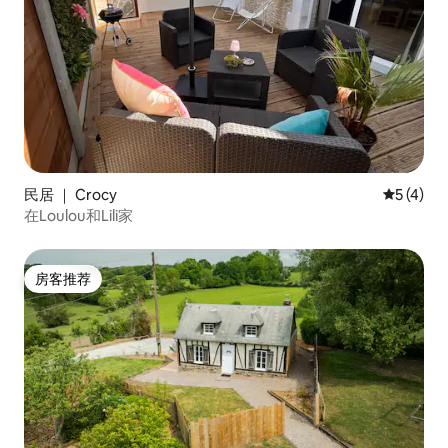
民居 ｜ Crocy
平均评分 
5 (4)
在Loulou和Lili家
房客推荐
房客推荐