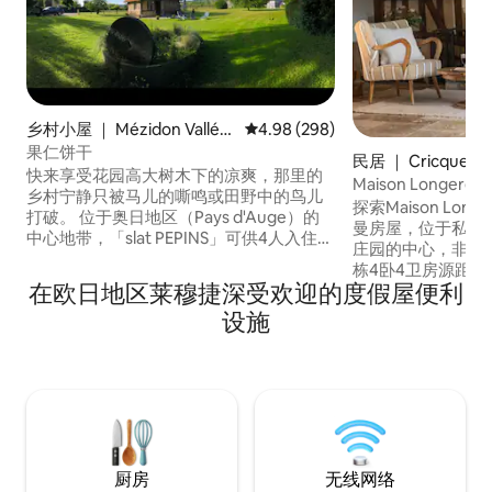
乡村小屋 ｜ Mézidon Vallée
平均评分 4.98 分（满分 5 分），共
4.98 (298)
d'Auge
果仁饼干
民居 ｜ Cricqueb
快来享受花园高大树木下的凉爽，那里的
Maison Longe
乡村宁静只被马儿的嘶鸣或田野中的鸟儿
探索Maison Lo
打破。 位于奥日地区（Pays d'Auge）的
曼房屋，位于私人Mais
中心地带，「slat PEPINS」可供4人入住。
庄园的中心，非常适
边上有一条适合散步的绿道，提供自行车
栋4卧4卫房源距离多维
租赁服务。 距离St Julien le Faucon村及其
在欧日地区莱穆捷深受欢迎的度假屋便利
）、特鲁维尔（ Tro
商店2公里。 距离利瓦罗（Livarot）10公
Honfleur ）仅
设施
里，距离利西厄（Lisieux）15公里，距离
诺曼的魅力相结合
卡布尔（Cabourg）、多维尔
台、私人花园、壁
（Deauville）和特鲁维尔（Trouville）40
以及恒温泳池（ 4
公里，距离奥马哈海滩（Omaha Beach）
乓球、桌上足球、
70公里。
屋、滑梯、秋千）
厨房
无线网络