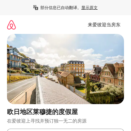
跳
部分信息已自动翻译。
显示原文
至
内
容
来爱彼迎当房东
欧日地区莱穆捷的度假屋
在爱彼迎上寻找并预订独一无二的房源