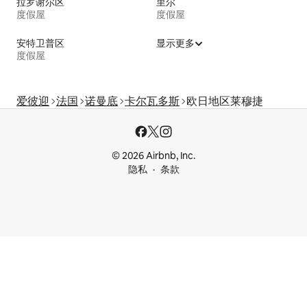
拉罗谢尔区
里尔
度假屋
度假屋
安特卫普区
显示更多
度假屋
爱彼迎
法国
诺曼底
卡尔瓦多斯
欧日地区莱穆捷
© 2026 Airbnb, Inc.
隐私
条款