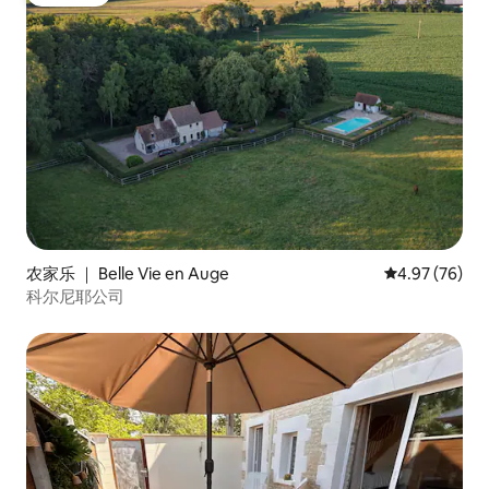
房客推荐
农家乐 ｜ Belle Vie en Auge
平均评分 4.97
4.97 (76)
科尔尼耶公司