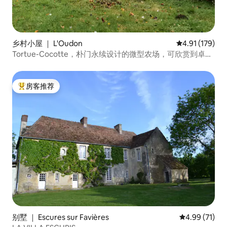
乡村小屋 ｜ L'Oudon
平均评分 4.91
4.91 (179)
Tortue-Cocotte，朴门永续设计的微型农场，可欣赏到卓尔
地区的壮丽景色
房客推荐
热门「房客推荐」
别墅 ｜ Escures sur Favières
平均评分 4.9
4.99 (71)