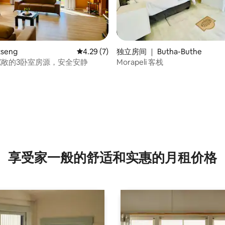
 5 分），共 4 条评价
tseng
平均评分 4.29 分（满分 5 分），共 7 条评价
4.29 (7)
独立房间 ｜ Butha-Buthe
路宽敞的3卧室房源，安全安静
Morapeli 客栈
享受家一般的舒适和实惠的月租价格