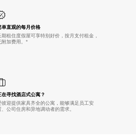
简单直观的每月价格
长期租住度假屋可享特别好价，按月支付租金，
无附加费用。*
正在寻找酒店式公寓？
爱彼迎提供家具齐全的公寓，能够满足员工安
置、公司住房和异地调动者的需求。