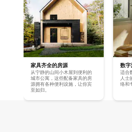
家具齐全的房源
数字
从宁静的山间小木屋到便利的
适合
城市公寓，这些配备家具的房
人士
源拥有各种便利设施，让你宾
络和
至如归。