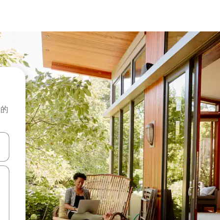
般的
击或滑动手势浏览。