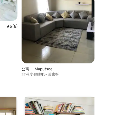
平均评分 5 分（满分 5 分），共 6 条评价
5 (6)
公寓 ｜ Maputsoe
非洲度假胜地 - 莱索托