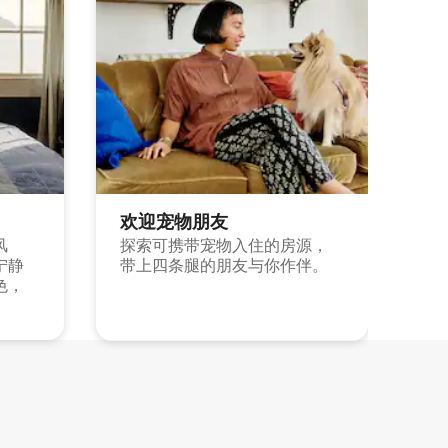
欢迎宠物朋友
风
探索可携带宠物入住的房源，
宁静
带上四条腿的朋友与你作伴。
色，