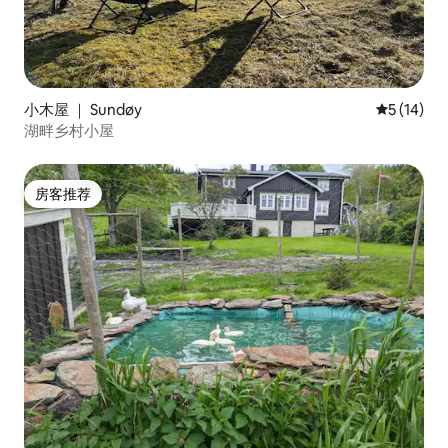
小木屋 ｜ Sundøy
平均评分 5
5 (14)
湖畔乡村小屋
房客推荐
房客推荐