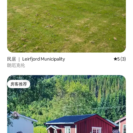
民居 ｜ Leirfjord Municipality
平均评分 
5 (3)
朗厄克伦
房客推荐
房客推荐