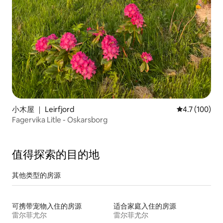
小木屋 ｜ Leirfjord
平均评分 4.7
4.7 (100)
Fagervika Litle - Oskarsborg
值得探索的目的地
其他类型的房源
可携带宠物入住的房源
适合家庭入住的房源
雷尔菲尤尔
雷尔菲尤尔