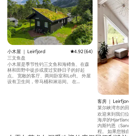
小木屋 ｜ Leirfjord
平均评分 4.92 分（满分 5 分），
4.92 (64)
三文鱼盘
小木屋是季节性钓三文鱼和海鳟鱼、在森
林和田野中徒步或度过安静日子的好起
点。 宽敞的客厅、两间卧室和Loft。 外屋
设有卫生间，带马桶和淋浴间。 在
Leirelva，当季有可能钓到三文鱼和海鳟。
距离Storvatnet约2公里。 在这里，您可以
划桨、游泳和钓鱼。 夏季可提供划艇。 沿
客房 ｜ Leirfjord
着公路、森林、田野或山峰徒步旅行的好
莱尔峡湾市的田园
机会；两者都是Klampen （海拔720米）,
欢迎来到我们位于赫尔
Husfjellet (465 m.a.s.l.)和Vågafjellet (315
海岸的Hjartla
m.a.s.l.)
内斯约恩（Sandne
程。 如果您独自