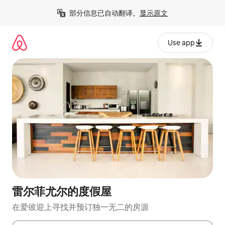
跳
部分信息已自动翻译。
显示原文
至
内
容
Use app
雷尔菲尤尔的度假屋
在爱彼迎上寻找并预订独一无二的房源