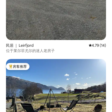
民居 ｜ Leirfjord
平均评分 4.7
4.79 (14)
位于莱尔菲尤尔的迷人老房子
房客推荐
热门「房客推荐」