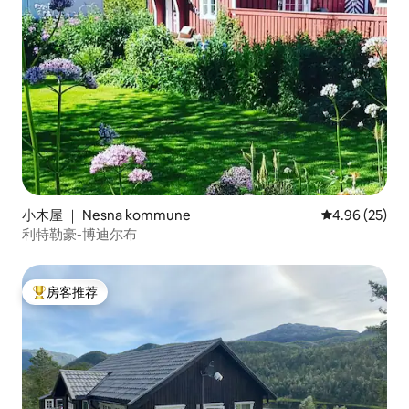
小木屋 ｜ Nesna kommune
平均评分 4.96
4.96 (25)
利特勒豪-博迪尔布
房客推荐
热门「房客推荐」