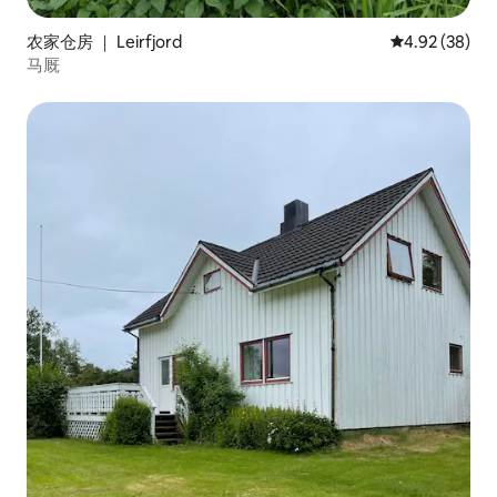
农家仓房 ｜ Leirfjord
平均评分 4.92
4.92 (38)
马厩