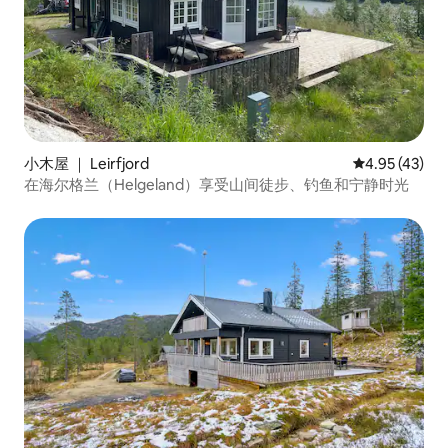
小木屋 ｜ Leirfjord
平均评分 4.9
4.95 (43)
在海尔格兰（Helgeland）享受山间徒步、钓鱼和宁静时光