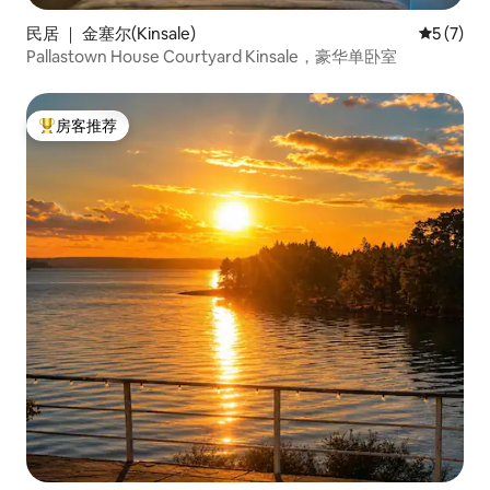
民居 ｜ 金塞尔(Kinsale)
平均评分 
5 (7)
Pallastown House Courtyard Kinsale，豪华单卧室
房客推荐
热门「房客推荐」