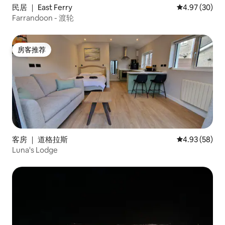
民居 ｜ East Ferry
平均评分 4.97
4.97 (30)
Farrandoon - 渡轮
房客推荐
房客推荐
客房 ｜ 道格拉斯
平均评分 4.93
4.93 (58)
Luna's Lodge