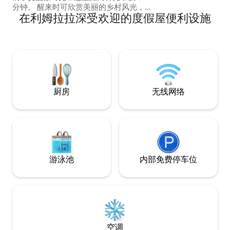
Mohra、Coumshin
分钟。 醒来时可欣赏美丽的乡村风光，并
Way。 我们很乐
在利姆拉拉深受欢迎的度假屋便利设施
在自己的私人户外空间中放松身心。 非常
行，让您充分享受
适合情侣、独自旅行者或远程办公人士寻
验。
求安静、舒适的住宿。 享受特大号床、现
代化的套房浴室、快速无线网络以及时尚
的厨房、书房和用餐区，非常适合短期休
息和较长时间的住宿。 地理位置便利，距
离M8仅5分钟路程，距离科克机场仅25分
钟路程。
厨房
无线网络
游泳池
内部免费停车位
空调