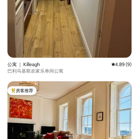
公寓 ｜ Killeagh
平均评分 4.8
4.89 (9)
巴利马基斯农家乐单间公寓
房客推荐
热门「房客推荐」