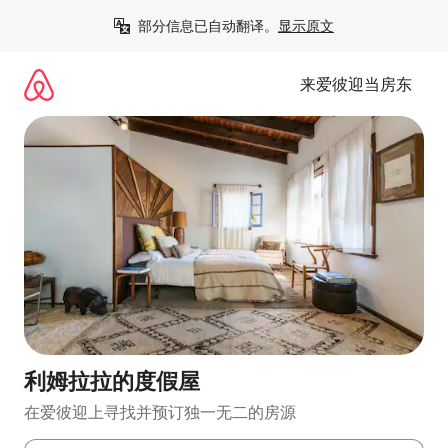
跳
部分信息已自动翻译。
显示原文
至
内
容
来爱彼迎当房东
利姆拉拉的度假屋
在爱彼迎上寻找并预订独一无二的房源