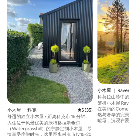
小木屋 ｜ Raven's 
科莫拉山脉中的宁静原
蟹树小木屋 Raven's Rock Glamping坐落
在美丽的Comer
小木屋 ｜ 科克
平均评分 5 分（满分 5 分），
5 (35)
然与奢华的完美融合。 非常适合
舒适的独立小木屋 • 距离科克市 15 分钟车
喧嚣，沉浸在爱尔兰
程
入住位于风景优美的沃特格拉斯希尔
's Rock远离喧嚣，位
（Watergrasshill）的宁静定制小木屋，尽
，靠近令人惊叹的山
情享受度假时光，这里距离科克市仅15-20