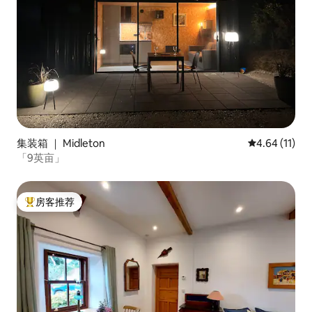
集装箱 ｜ Midleton
平均评分 4.6
4.64 (11)
「9英亩」
房客推荐
热门「房客推荐」