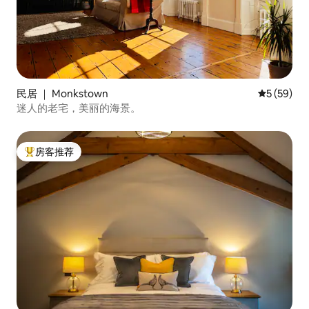
民居 ｜ Monkstown
平均评分 5
5 (59)
迷人的老宅，美丽的海景。
房客推荐
热门「房客推荐」