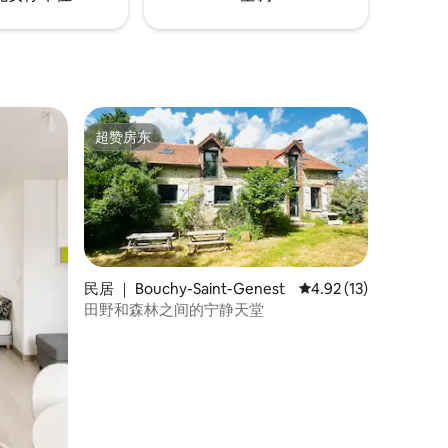
超赞房东
超赞房东
民居 ｜ Bouchy-Saint-Genest
平均评分 4.92 分（满分
4.92 (13)
田野和森林之间的宁静天堂