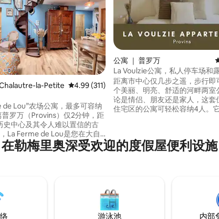
公寓 ｜ 普罗万
La Voulzie公寓，私人停车场和
5 分），共 115 条评价
距离市中心仅几步之遥，步行即
alautre-la-Petite
平均评分 4.99 分（满分 5 分），共 311 条评价
4.99 (311)
个美丽、明亮、舒适的河畔两室
论是情侣、朋友还是家人，这套
rme de Lou”农场公寓，最多可容纳
住宅区的公寓可轻松容纳4人。
探索被联合国教科文组织列为世
历史中心及其令人难以置信的古
中世纪城市的理想场所。步行5
La Ferme de Lou是您在大自
达火车站，乘坐火车1小时20分
在勒梅里奥深受欢迎的度假屋便利设施
的可爱动物共度几天的理想场
巴黎。乘坐直达巴士1小时即可
的驴的柔和声音中醒来，结识我
乐园。位于一楼，您可以使用一
浪漫的住宿，与家人或朋
色露台。提供床上用品。
，一切都是为了让这些时刻变得
络
游泳池
内部