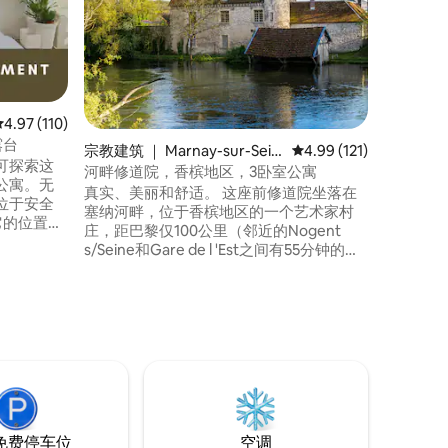
12世纪
于普罗万
是联合国
距离巴黎
议的灵魂
心一处非
园，可在
平均评分 4.97 分（满分 5 分），共 110 条评价
4.97 (110)
影。酒店
露台
宗教建筑 ｜ Marnay-sur-Sein
平均评分 4.99 分（满分
4.99 (121)
单。您会
可探索这
e
河畔修道院，香槟地区，3卧室公寓
公寓。无
真实、美丽和舒适。 这座前修道院坐落在
位于安全
塞纳河畔，位于香槟地区的一个艺术家村
它的位置是
庄，距巴黎仅100公里（邻近的Nogent
界遗产的
s/Seine和Gare de l 'Est之间有55分钟的直
分钟即可抵
达火车）。 这是一个真实而充满资源的地
钟即可抵达
方，新装修，拥有400年的历史。 我们用
抵达迪士尼
心装饰了房子，设备非常慷慨。 提供各种
个小型绿
尺寸的自行车、皮划艇、SUP和其他设备。
免费停车位
空调