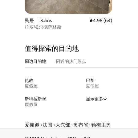
民居 ｜ Salins
平均评分 4.98 分（满分
4.98 (64)
拉皮埃尔德萨林斯
值得探索的目的地
周边目的地
附近的热门景点
伦敦
巴黎
度假屋
度假屋
斯特拉斯堡
显示更多
度假屋
爱彼迎
法国
大东部
奥布省
勒梅里奥