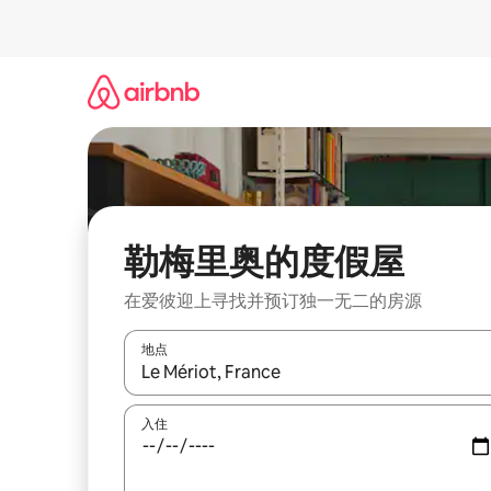
跳
至
内
容
勒梅里奥的度假屋
在爱彼迎上寻找并预订独一无二的房源
地点
如有搜索结果，请使用上下方向键查看，或通过点
入住