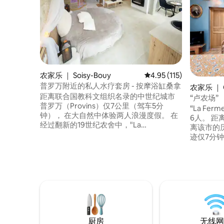
农家乐 ｜ Soisy-Bouy
平均评分 4.95 分（满分 
4.95 (115)
普罗万附近的私人水疗套房 - 按摩浴缸桑拿
农家乐 ｜ Ch
距离联合国教科文组织名录的中世纪城市
“卢农场”
普罗万（Provins）仅7公里（驾车5分
“La Fe
钟）， 在大自然中体验两人浪漫度假。 在
6人。 距离普罗万（Provins）仅2分钟，距
经过翻新的19世纪农舍中，"La
离该市的
Parenthèse d'Amour"套房（法国4星级民
迹仅7分钟，
宿）为您营造出柔和而亲密的氛围。 按摩
然中与我
浴缸，配备放松气泡、温暖的桑拿房、私
所。在我
人感官淋浴间、露台和舒缓的宁静：一切
的小马，山羊...... 
都汇集在一起，为您提供感官、浪漫和永
友的假期
恒的住宿体验，靠近普罗万斯
愉快！
厨房
无线网