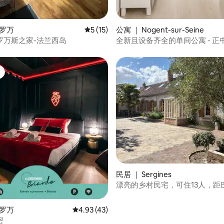
 5 分），共 21 条评价
普罗万
平均评分 5 分（满分 5 分），共 15 条评价
5 (15)
公寓 ｜ Nogent-sur-Seine
罗万斯之家-法兰西岛
全新且设备齐全的单间公寓 - 正
民居 ｜ Sergines
漂亮的乡村民宅，可住13人，距
30分钟
普罗万
平均评分 4.93 分（满分 5 分），共 43 条评价
4.93 (43)
密