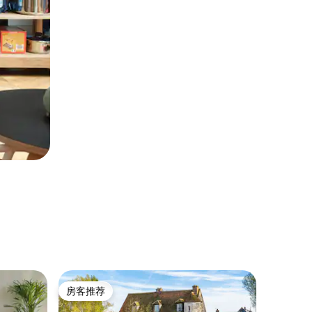
民居 ｜ 
房客推荐
房客
房客推荐
热门「
修道院房屋