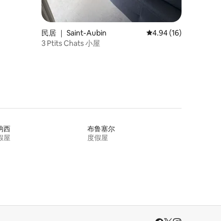
民居 ｜ Saint-Aubin
平均评分 4.94 分（满分
4.94 (16)
3 Ptits Chats 小屋
讷西
布鲁塞尔
假屋
度假屋