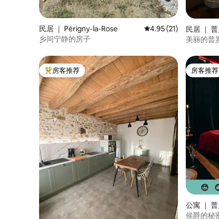
民居 ｜ Périgny-la-Rose
平均评分 4.95 分（满分
4.95 (21)
民居 ｜ 
乡间宁静的房子
美丽的普
房客推荐
房客推荐
热门「房客推荐」
房客推荐
公寓 ｜ 
侯爵的秘