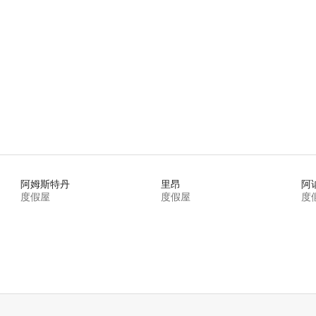
 5 分），共 64 条评价
阿姆斯特丹
里昂
阿
度假屋
度假屋
度