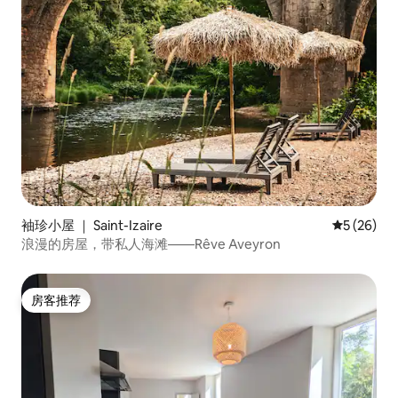
袖珍小屋 ｜ Saint-Izaire
平均评分 5
5 (26)
浪漫的房屋，带私人海滩——Rêve Aveyron
房客推荐
房客推荐