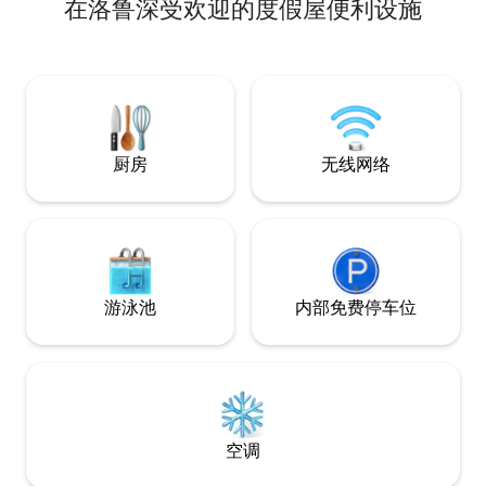
在洛鲁深受欢迎的度假屋便利设施
萨拉古湖（Lake S
德塞尔（Saint Guil
里是众多探索之旅
中世纪村庄拉·库
谷、佛教寺庙、克
厂参观和洛德夫博
庄个性十足，周围
您惊叹不已。
厨房
无线网络
游泳池
内部免费停车位
空调