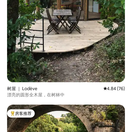
树屋 ｜ Lodève
平均评分 4.84
4.84 (76)
漂亮的圆形全木屋，在树林中
房客推荐
热门「房客推荐」