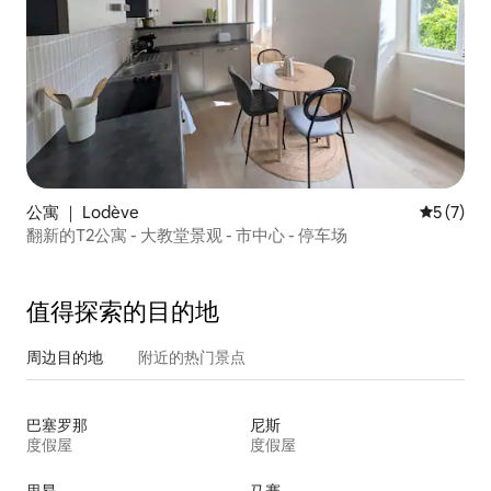
公寓 ｜ Lodève
平均评分 
5 (7)
翻新的T2公寓 - 大教堂景观 - 市中心 - 停车场
值得探索的目的地
周边目的地
附近的热门景点
巴塞罗那
尼斯
度假屋
度假屋
里昂
马赛