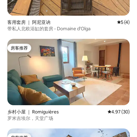
客用套房 ｜ 阿尼亚讷
平均评分 
5 (4)
带私人北欧浴缸的套房 - Domaine d'Olga
房客推荐
房客推荐
乡村小屋 ｜ Romiguières
平均评分 4.97
4.97 (30)
罗米吉埃尔，天堂广场