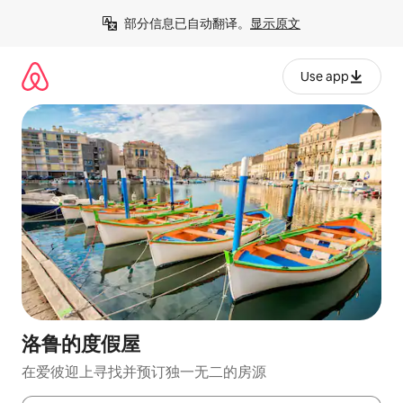
跳
部分信息已自动翻译。
显示原文
至
内
容
Use app
洛鲁的度假屋
在爱彼迎上寻找并预订独一无二的房源