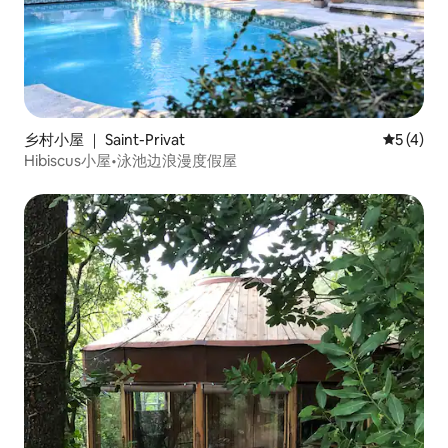
乡村小屋 ｜ Saint-Privat
平均评分 
5 (4)
Hibiscus小屋•泳池边浪漫度假屋