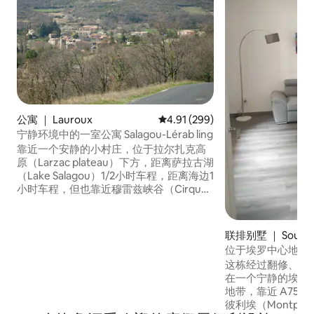
公寓 ｜ Lauroux
平均评分 4.91 分（满分 5 分），共
4.91 (299)
宁静环境中的一室公寓 Salagou-Lérab ling
靠近一个安静的小村庄，位于拉尔扎克高
原（Larzac plateau）下方，距离萨拉古湖
（Lake Salagou）1/2小时车程，距离海边1
小时车程，但也靠近穆雷兹峡谷（Cirque
de Moureze）和纳瓦塞勒
（Navacelles）。 您可以通过多次徒步旅
行探索该地区。有标记的徒步道。距离
联排别墅 ｜ Soubè
Lérab Ling、Millau高架桥、La
位于埃罗中心地带
Couvertoirade、St Guillhem le Désert、
这栋经过翻修、布
Cirque和Grottes de L'Abeil仅40分钟或不
在一个宁静的埃罗（H
到40分钟路程。 不提供洗漱用品。
地带，靠近 A75
彼利埃（Montpel