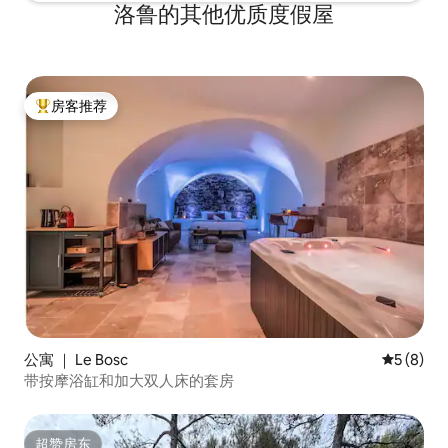
洛鲁的其他优质度假屋
房客推荐
热门「房客推荐」
公寓 ｜ Le Bosc
平均评分 
5 (8)
带按摩浴缸和加大双人床的套房
超赞房东