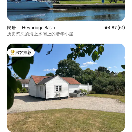
民居 ｜ Heybridge Basin
平均评分 4.8
4.87 (61)
历史悠久的海上水闸上的奢华小屋
房客推荐
热门「房客推荐」