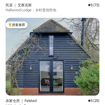
民居 ｜ 艾塞克斯
平均评分 5
5 (73)
Hallwood Lodge，乡村度假胜地
房客推荐
热门「房客推荐」
农家仓房 ｜ Felsted
平均评分 5
5 (25)