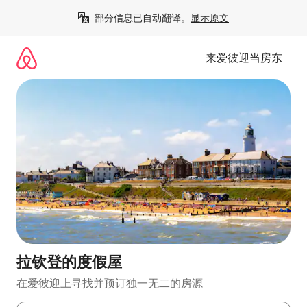
跳
部分信息已自动翻译。
显示原文
至
内
容
来爱彼迎当房东
拉钦登的度假屋
在爱彼迎上寻找并预订独一无二的房源