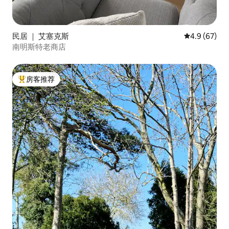
民居 ｜ 艾塞克斯
平均评分 4.9
4.9 (67)
南明斯特老商店
房客推荐
热门「房客推荐」