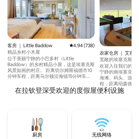
客房 ｜ Little Baddow
平均评分 4.94 分（满分 5 分），共
4.94 (738)
精品乡村小木屋
农家仓房 ｜ 艾塞
位于美丽宁静的小巴多村（Little
宽敞的埃塞克斯谷
Baddow）的乡村精品小屋，这是埃塞克斯
球场
欢迎入住我们的私
风景如画的村庄。 距离切尔姆斯福德市10
宁静的南埃塞克斯乡
分钟车程，距离马尔顿沿海镇15分钟车
海滩、码头、游乐
程。村庄本身有2个 附近有许多酒吧和步行
程，距离绍森德机场
路线。步行30分钟即可抵达Paper Mill
在拉钦登深受欢迎的度假屋便利设施
距离Apton Hall
Lock，那里有水上运动设施和茶室。 可提
享谷仓，配有电影
供步道地图。 可应要求提供旅行婴儿床或
息室、带乒乓球和
单人折叠客房，无需支付任何额外费用。
网球场。 10分钟内有4家很棒的酒吧/餐
厅，附近有美丽的
厨房
无线网络