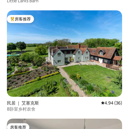
Little Larks Barn
房客推荐
热门「房客推荐」
民居 ｜ 艾塞克斯
平均评分 4.94
4.94 (36)
8卧室乡村农舍
房客推荐