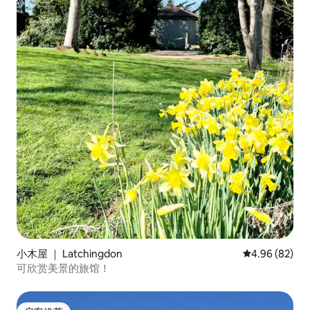
小木屋 ｜ Latchingdon
平均评分 4.96
4.96 (82)
可欣赏美景的旅馆！