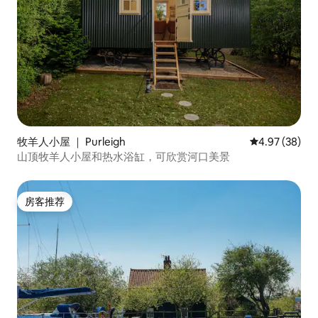
牧羊人小屋 ｜ Purleigh
平均评分 4.97
4.97 (38)
山顶牧羊人小屋和热水浴缸，可欣赏河口美景
房客推荐
房客推荐