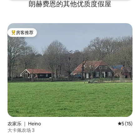
朗赫费恩的其他优质度假屋
房客推荐
热门「房客推荐」
农家乐 ｜ Heino
平均评分 5
5 (15)
大卡佩农场 3