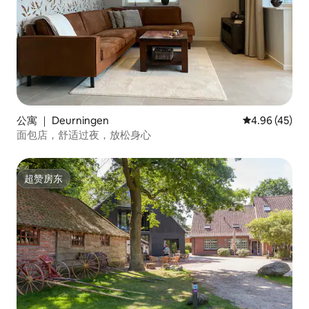
公寓 ｜ Deurningen
平均评分 4.9
4.96 (45)
面包店，舒适过夜，放松身心
超赞房东
超赞房东