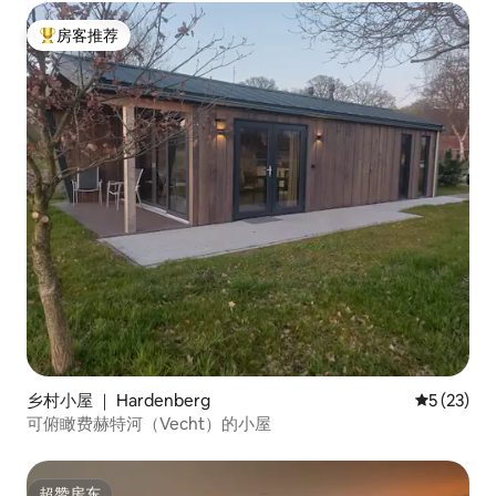
房客推荐
热门「房客推荐」
乡村小屋 ｜ Hardenberg
平均评分 5
5 (23)
可俯瞰费赫特河（Vecht）的小屋
超赞房东