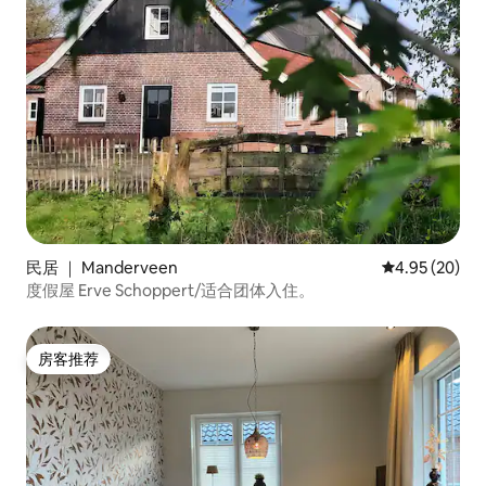
民居 ｜ Manderveen
平均评分 4.95
4.95 (20)
度假屋 Erve Schoppert/适合团体入住。
房客推荐
房客推荐