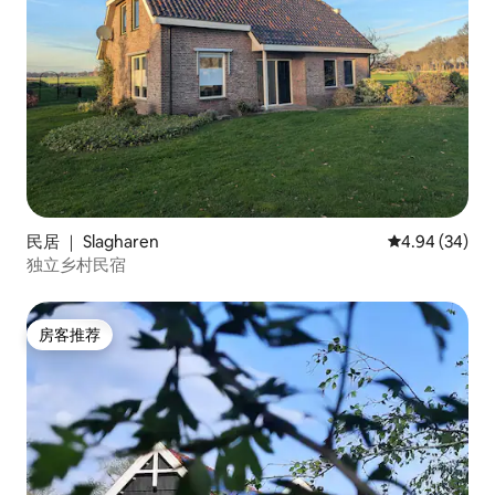
民居 ｜ Slagharen
平均评分 4.94
4.94 (34)
独立乡村民宿
房客推荐
房客推荐