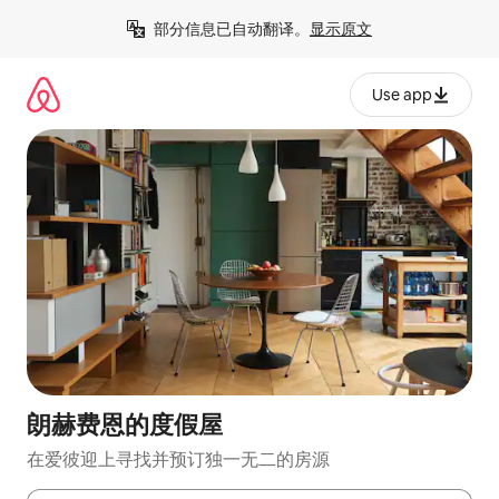
跳
部分信息已自动翻译。
显示原文
至
内
容
Use app
朗赫费恩的度假屋
在爱彼迎上寻找并预订独一无二的房源