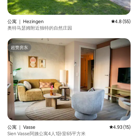
公寓 ｜ Hezingen
平均评分 4.8
4.8 (55)
奥特马瑟姆附近独特的自然庄园
超赞房东
超赞房东
公寓 ｜ Vasse
平均评分 4.9
4.93 (15)
Sien Vasse阿姨公寓4人1卧室65平方米