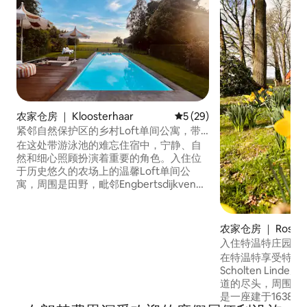
农家仓房 ｜ Kloosterhaar
平均评分 5 分（满分 5 分），
5 (29)
紧邻自然保护区的乡村Loft单间公寓，带
游泳池
在这处带游泳池的难忘住宿中，宁静、自
然和细心照顾扮演着重要的角色。入住位
于历史悠久的农场上的温馨Loft单间公
寓，周围是田野，毗邻Engbertsdijkvenen
自然保护区。有独立入口、厨房、浴室和
可供四人入住的阁楼。放慢脚步，享受大
自然、农场动物、采摘花园等。非常适合
农家仓房 ｜ Rossu
骑自行车和散步的人，或寻求放松的人。
入住特温特庄园
欢迎来到位于Kloosterhaar的Erve Van
在特温特享受特别
Roijenswijk！
Scholten Li
道的尽头，周围有
是一座建于1638